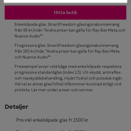
Glasögon 
Hitta butik
Enkelslipade glas: SmartFreedom glasögonabonnemang
från 95 kr/mån *Andra priser kan gälla för Ray-Ban Meta och
Nuance Audio™
Progressiva glas: SmartFreedom glasögonabonnemang
från 160 kr/mån *Andra priser kan gälla för Ray-Ban Meta
och Nuance Audio™
Prisexempel avser vald båge med enkelslipade respektive
progressiva standardglas (index 1,5). UV-skydd, antireflex-
och repskyddsbehandling, mjukt fodral och putsduk ingår.
Vid val av annat glas/tillval tillkommer kostnad enligt ord.
prislista. Läs mer under priser och service.
Detaljer
Pris inkl enkelslipade glas fr.1500 kr