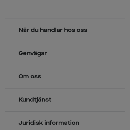
När du handlar hos oss
Skandinavisk unik design
Genvägar
Legitimerade optiker
Hitta butik
Om oss
Över 70 butiker
Synundersökning
Jobba hos oss
Glasögon
Kundtjänst
Företagsavtal
Solglasögon
Vanliga frågor & svar
Press
Kontaktlinser
Juridisk information
Kontakta oss