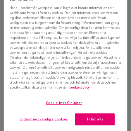
Progressi
När du besöker vår webbplats kan vi lagra eller hämta information i din
Sun 0IY6025 C02 Solglasögon
webbläsare, främst i form av cookies. Den här informationen kan vara om
Enkelslip
dig, dina preferenser, eller din enhet och används mestadels för att
1 000 kr
webbplatsen ska fungerar som du förväntar dig. Informationen kan ge dig
Terminalg
en mer personlig webbupplevelse. Din personliga data kan även komma att
användas för anpassning av till dig riktade annonser. Eftersom vi
respekterar din rätt till integritet, kan du välja att inte tillåta vissa typer av
Läsglasög
cookies. Att blockera vissa typer av cookies kan dock påverka din upplevelse
Välj färg:
av webbplatsen och de tjänster som vi kan erbjuda. För att välja dina
Olika glas 
Sköldpadda
cookies kan du gå in på ”cookie-inställningar”. För att neka cookies
(förutom de nödvändiga) väljer du ”Endast nödvändiga cookies”. För att vara
säker på att webbplatsen fungerar på bästa sätt kan du välja ”acceptera alla
Kollektio
cookies”. Du kan återkalla ditt cookies-medgivande när du vill under ’cookie-
inställningar’ nedan. För att ändra dina cookies-preferenser, vänligen se till
Taberg by
att du har tagit bort din cookie/browsing historik. För att läsa mer om hur
vi och våra samarbetspartners använder och behandlar din data och mer
Efva Attl
specifikt vilken data vi samlar in, se vår
cookie policy
Bågstorlek
Oscar Jac
S
Cookie-inställningar
120-126 mm
Smarteyes
Osäker på vilken storlek du har? Se vår
Storleksguide
Endast nödvändiga cookies
Tillåt alla
Trender o