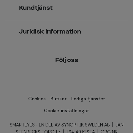
Jobba hos oss
Glasögon
Kundtjänst
Företagsavtal
Solglasögon
Vanliga frågor & svar
Press
Kontaktlinser
Juridisk information
Kontakta oss
Om Smarteyes
Integritetspolicy
Följ oss
Cookiepolicy
Tillgänglighet
Cookies
Butiker
Lediga tjänster
Cookie-inställningar
SMARTEYES - EN DEL AV SYNOPTIK SWEDEN AB | JAN
STENBECKS TORG 17 | 164 40 KISTA | ORG.NR