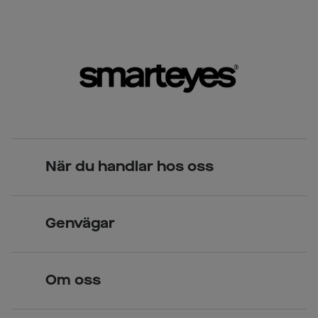
När du handlar hos oss
Skandinavisk unik design
Genvägar
Legitimerade optiker
Hitta butik
Om oss
Över 70 butiker
Synundersökning