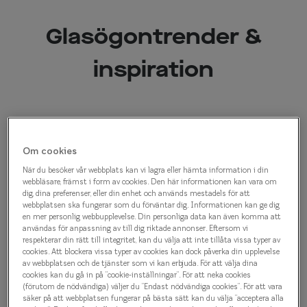
Progressi
Glasögontrender &
Enkelslip
Terminalg
inspiration
Läsglasög
Olika glas 
Kollektio
Om cookies
När du besöker vår webbplats kan vi lagra eller hämta information i din
Taberg by
webbläsare, främst i form av cookies. Den här informationen kan vara om
dig, dina preferenser, eller din enhet och används mestadels för att
Efva Attl
webbplatsen ska fungerar som du förväntar dig. Informationen kan ge dig
en mer personlig webbupplevelse. Din personliga data kan även komma att
Oscar Jac
användas för anpassning av till dig riktade annonser. Eftersom vi
respekterar din rätt till integritet, kan du välja att inte tillåta vissa typer av
cookies. Att blockera vissa typer av cookies kan dock påverka din upplevelse
Smarteyes
av webbplatsen och de tjänster som vi kan erbjuda. För att välja dina
cookies kan du gå in på ”cookie-inställningar”. För att neka cookies
Trender o
(förutom de nödvändiga) väljer du ”Endast nödvändiga cookies”. För att vara
säker på att webbplatsen fungerar på bästa sätt kan du välja ”acceptera alla