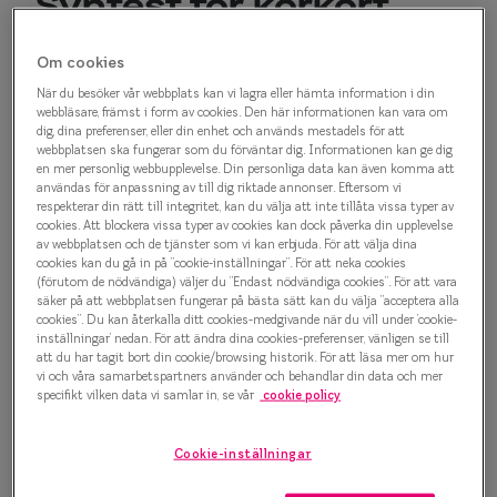
Syntest för körkort
Progressi
I alla våra butiker kan du göra syntest för
Enkelslip
Om cookies
körkort.
Synundersökningen
för körkort, även kallat
När du besöker vår webbplats kan vi lagra eller hämta information i din
Terminalg
syntest då den innehåller färre moment än en
webbläsare, främst i form av cookies. Den här informationen kan vara om
dig, dina preferenser, eller din enhet och används mestadels för att
ordinarie synundersökning, ger dig det synintyg du
Läsglasög
webbplatsen ska fungerar som du förväntar dig. Informationen kan ge dig
en mer personlig webbupplevelse. Din personliga data kan även komma att
behöver för ditt körkortstillstånd.
användas för anpassning av till dig riktade annonser. Eftersom vi
Olika glas 
respekterar din rätt till integritet, kan du välja att inte tillåta vissa typer av
Hur skaffar jag ett
cookies. Att blockera vissa typer av cookies kan dock påverka din upplevelse
Kollektio
av webbplatsen och de tjänster som vi kan erbjuda. För att välja dina
cookies kan du gå in på ”cookie-inställningar”. För att neka cookies
synintyg för körkort hos
Taberg by
(förutom de nödvändiga) väljer du ”Endast nödvändiga cookies”. För att vara
säker på att webbplatsen fungerar på bästa sätt kan du välja ”acceptera alla
Smarteyes?
cookies”. Du kan återkalla ditt cookies-medgivande när du vill under ’cookie-
Efva Attl
inställningar’ nedan. För att ändra dina cookies-preferenser, vänligen se till
Vi på Smarteyes hjälper dig att skaffa det synintyg du
att du har tagit bort din cookie/browsing historik. För att läsa mer om hur
Oscar Jac
vi och våra samarbetspartners använder och behandlar din data och mer
behöver innan du kan börja övningsköra. Syntestet
specifikt vilken data vi samlar in, se vår
cookie policy
Smarteyes
görs på plats hos oss och tar inte längre än 10
minuter.
Cookie-inställningar
Trender o