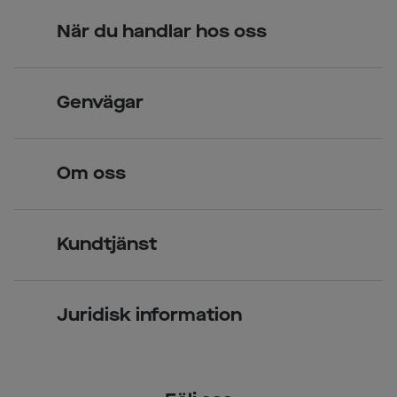
När du handlar hos oss
Skandinavisk unik design
Genvägar
Legitimerade optiker
Hitta butik
Om oss
Över 70 butiker
Synundersökning
Jobba hos oss
Glasögon
Kundtjänst
Företagsavtal
Solglasögon
Vanliga frågor & svar
Press
Kontaktlinser
Juridisk information
Kontakta oss
Om Smarteyes
Integritetspolicy