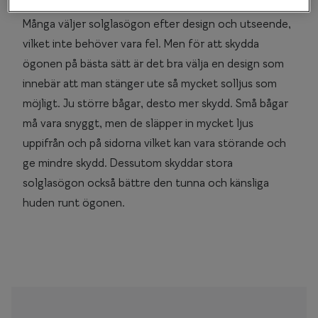
1. Stora bågar = mer skydd
Många väljer solglasögon efter design och utseende,
vilket inte behöver vara fel. Men för att skydda
ögonen på bästa sätt är det bra välja en design som
innebär att man stänger ute så mycket solljus som
möjligt. Ju större bågar, desto mer skydd. Små bågar
må vara snyggt, men de släpper in mycket ljus
uppifrån och på sidorna vilket kan vara störande och
ge mindre skydd. Dessutom skyddar stora
solglasögon också bättre den tunna och känsliga
huden runt ögonen.