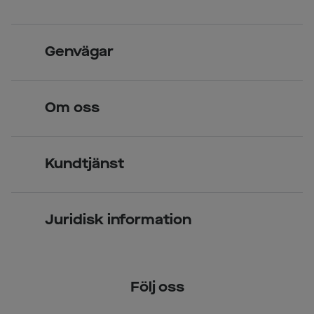
Skandinavisk unik design
Genvägar
Legitimerade optiker
Hitta butik
Om oss
Över 70 butiker
Synundersökning
Jobba hos oss
Glasögon
Kundtjänst
Företagsavtal
Solglasögon
Vanliga frågor & svar
Press
Kontaktlinser
Juridisk information
Kontakta oss
Om Smarteyes
Integritetspolicy
Följ oss
Cookiepolicy