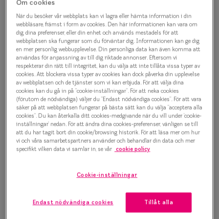
Glasögon 
Om cookies
När du besöker vår webbplats kan vi lagra eller hämta information i din
webbläsare, främst i form av cookies. Den här informationen kan vara om
dig, dina preferenser, eller din enhet och används mestadels för att
webbplatsen ska fungerar som du förväntar dig. Informationen kan ge dig
en mer personlig webbupplevelse. Din personliga data kan även komma att
användas för anpassning av till dig riktade annonser. Eftersom vi
respekterar din rätt till integritet, kan du välja att inte tillåta vissa typer av
cookies. Att blockera vissa typer av cookies kan dock påverka din upplevelse
av webbplatsen och de tjänster som vi kan erbjuda. För att välja dina
cookies kan du gå in på ”cookie-inställningar”. För att neka cookies
(förutom de nödvändiga) väljer du ”Endast nödvändiga cookies”. För att vara
säker på att webbplatsen fungerar på bästa sätt kan du välja ”acceptera alla
cookies”. Du kan återkalla ditt cookies-medgivande när du vill under ’cookie-
inställningar’ nedan. För att ändra dina cookies-preferenser, vänligen se till
att du har tagit bort din cookie/browsing historik. För att läsa mer om hur
vi och våra samarbetspartners använder och behandlar din data och mer
specifikt vilken data vi samlar in, se vår
cookie policy
Cookie-inställningar
Endast nödvändiga cookies
Tillåt alla