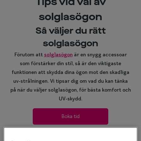
Tips vid val av
Progressi
solglasögon
Enkelslip
Terminalg
Så väljer du rätt
Läsglasög
solglasögon
Olika glas 
Förutom att
solglasögon
är en snygg accessoar
som förstärker din stil, så är den viktigaste
Kollektio
funktionen att skydda dina ögon mot den skadliga
Taberg by
uv-strålningen. Vi tipsar dig om vad du kan tänka
på när du väljer solglasögon, för bästa komfort och
Efva Attl
UV-skydd.
Oscar Jac
Boka tid
Smarteyes
Trender o