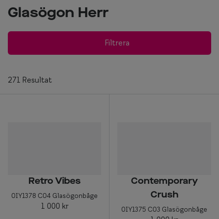
Progressi
Glasögon Herr
Enkelslip
Filtrera
Terminalg
Läsglasög
271 Resultat
Olika glas 
Kollektio
Taberg by
Efva Attl
Oscar Jac
Retro Vibes
Contemporary
Smarteyes
Crush
0IY1378 C04 Glasögonbåge
Trender o
1 000 kr
0IY1375 C03 Glasögonbåge