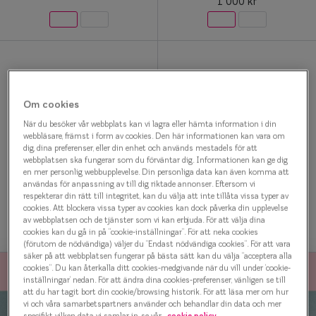
1 000 kr
Glasögon 
Om cookies
När du besöker vår webbplats kan vi lagra eller hämta information i din
webbläsare, främst i form av cookies. Den här informationen kan vara om
dig, dina preferenser, eller din enhet och används mestadels för att
webbplatsen ska fungerar som du förväntar dig. Informationen kan ge dig
Vintage Flair
Vintage Flair
en mer personlig webbupplevelse. Din personliga data kan även komma att
användas för anpassning av till dig riktade annonser. Eftersom vi
0IY1372 C02 Glasögonbåge
0IY1370 C03 Glasögonbåge
respekterar din rätt till integritet, kan du välja att inte tillåta vissa typer av
1 000 kr
1 000 kr
cookies. Att blockera vissa typer av cookies kan dock påverka din upplevelse
av webbplatsen och de tjänster som vi kan erbjuda. För att välja dina
cookies kan du gå in på ”cookie-inställningar”. För att neka cookies
(förutom de nödvändiga) väljer du ”Endast nödvändiga cookies”. För att vara
säker på att webbplatsen fungerar på bästa sätt kan du välja ”acceptera alla
cookies”. Du kan återkalla ditt cookies-medgivande när du vill under ’cookie-
inställningar’ nedan. För att ändra dina cookies-preferenser, vänligen se till
att du har tagit bort din cookie/browsing historik. För att läsa mer om hur
vi och våra samarbetspartners använder och behandlar din data och mer
specifikt vilken data vi samlar in, se vår
cookie policy