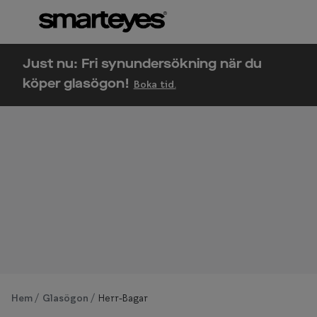
Hoppa till
innehållet
Om synundersökning
Se alla g
Just nu: Fri synundersökning när du
Boka synundersökning
köper glasögon!
Boka tid.
Kategor
Ögonhälsokontroll
Glasögon
Syntest för körkort
Glasögon 
Glasögon 
Hörselgla
Om
Se 
Mer om
Hem
Glasögon
Herr-Bagar