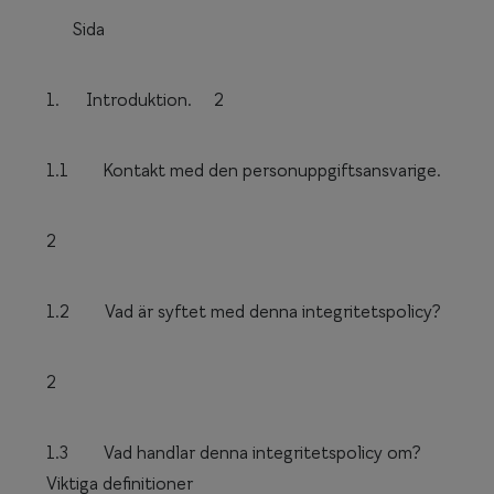
Progressi
Sida
Enkelslip
1. Introduktion.
2
Terminalg
Läsglasög
1.1 Kontakt med den personuppgiftsansvarige.
Olika glas 
2
Kollektio
Taberg by
1.2 Vad är syftet med denna integritetspolicy?
Efva Attl
Oscar Jac
2
Smarteyes
1.3 Vad handlar denna integritetspolicy om?
Trender o
Viktiga definitioner