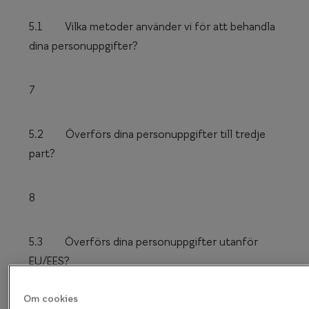
5.1 Vilka metoder använder vi för att behandla
dina personuppgifter?
7
5.2 Överförs dina personuppgifter till tredje
part?
8
5.3 Överförs dina personuppgifter utanför
EU/EES?
Om cookies
9