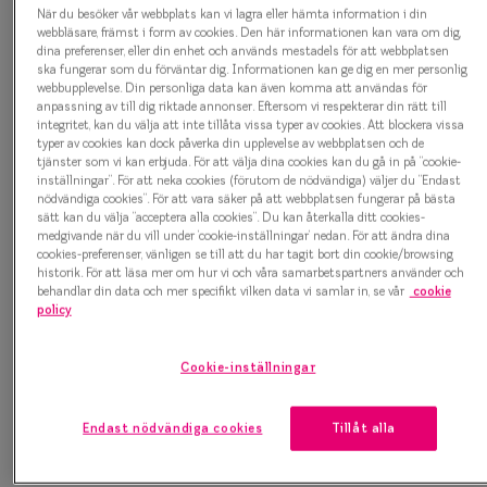
När du besöker vår webbplats kan vi lagra eller hämta information i din
webbläsare, främst i form av cookies. Den här informationen kan vara om dig,
dina preferenser, eller din enhet och används mestadels för att webbplatsen
5.4 Hur länge sparar vi dina personuppgifter?
ska fungerar som du förväntar dig. Informationen kan ge dig en mer personlig
webbupplevelse. Din personliga data kan även komma att användas för
anpassning av till dig riktade annonser. Eftersom vi respekterar din rätt till
integritet, kan du välja att inte tillåta vissa typer av cookies. Att blockera vissa
9
typer av cookies kan dock påverka din upplevelse av webbplatsen och de
tjänster som vi kan erbjuda. För att välja dina cookies kan du gå in på ”cookie-
inställningar”. För att neka cookies (förutom de nödvändiga) väljer du ”Endast
nödvändiga cookies”. För att vara säker på att webbplatsen fungerar på bästa
5.5 Vi håller dina uppgifter säkra, uppdaterade
sätt kan du välja ”acceptera alla cookies”. Du kan återkalla ditt cookies-
och korrekta.
medgivande när du vill under ’cookie-inställningar’ nedan. För att ändra dina
cookies-preferenser, vänligen se till att du har tagit bort din cookie/browsing
historik. För att läsa mer om hur vi och våra samarbetspartners använder och
behandlar din data och mer specifikt vilken data vi samlar in, se vår
cookie
10
policy
Cookie-inställningar
6. HUR SKYDDAR VI DINA PERSONUPPGIFTER?
Endast nödvändiga cookies
Tillåt alla
10