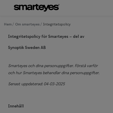
Hoppa till
innehållet
Om synundersökning
Se alla g
Hem
Om smarteyes
Integritetspolicy
Boka synundersökning
Kategor
Integritetspolicy för Smarteyes – del av
Ögonhälsokontroll
Glasögon
Synoptik Sweden AB
Syntest för körkort
Glasögon 
Glasögon 
Smarteyes och dina personuppgifter. Förstå varför
och hur Smarteyes behandlar dina personuppgifter.
Hörselgla
Senast uppdaterad: 04-03-2025
Om
Se 
Mer om
Innehåll