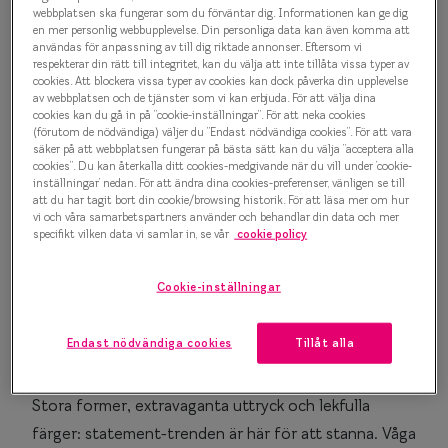
Solglasögontrender
Progressi
webbplatsen ska fungerar som du förväntar dig. Informationen kan ge dig
en mer personlig webbupplevelse. Din personliga data kan även komma att
användas för anpassning av till dig riktade annonser. Eftersom vi
2025
Enkelslip
respekterar din rätt till integritet, kan du välja att inte tillåta vissa typer av
cookies. Att blockera vissa typer av cookies kan dock påverka din upplevelse
Terminalg
Säsongens trendrapport är här och vi presenterar
av webbplatsen och de tjänster som vi kan erbjuda. För att välja dina
cookies kan du gå in på ”cookie-inställningar”. För att neka cookies
fyra stekheta solglasögontrender som kompletterar
Läsglasög
(förutom de nödvändiga) väljer du ”Endast nödvändiga cookies”. För att vara
din look i vår och sommar. Trenderna bjuder på allt
säker på att webbplatsen fungerar på bästa sätt kan du välja ”acceptera alla
cookies”. Du kan återkalla ditt cookies-medgivande när du vill under ’cookie-
Olika glas 
från klassiska comebacks till utsmyckade bågar,
inställningar’ nedan. För att ändra dina cookies-preferenser, vänligen se till
att du har tagit bort din cookie/browsing historik. För att läsa mer om hur
pastelliga vårfärger och statementbågar i olika färger
vi och våra samarbetspartners använder och behandlar din data och mer
Kollektio
och former. Ta chansen att uppdatera din
specifikt vilken data vi samlar in, se vår
cookie policy
Taberg by
solglasögongarderob med moderna
solglasögon
i
Cookie-inställningar
skandinavisk design.
Efva Attl
Oscar Jac
Maximalism
– uttryck din stil med trendiga
Endast nödvändiga cookies
Tillåt alla
statementbågar
Smarteyes
Stora former, extravaganta uttryck och lekfulla
Trender o
färger: statement-trenden är här för att stanna. Våga