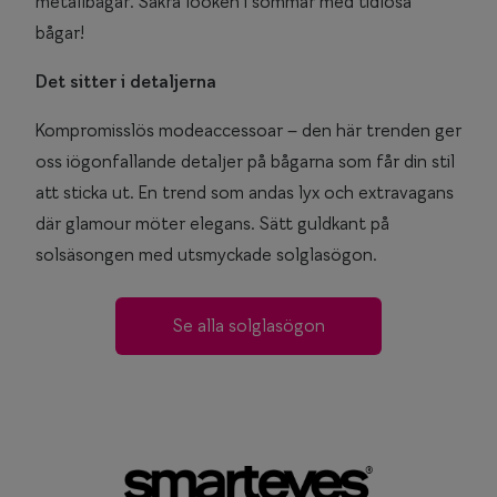
metallbågar. Säkra looken i sommar med tidlösa
bågar!
Det sitter i detaljerna
Kompromisslös modeaccessoar – den här trenden ger
oss iögonfallande detaljer på bågarna som får din stil
att sticka ut. En trend som andas lyx och extravagans
där glamour möter elegans. Sätt guldkant på
solsäsongen med utsmyckade solglasögon.
Se alla solglasögon