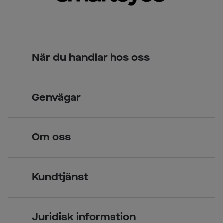
När du handlar hos oss
Skandinavisk unik design
Genvägar
Legitimerade optiker
Hitta butik
Om oss
Över 70 butiker
Synundersökning
Jobba hos oss
Glasögon
Kundtjänst
Företagsavtal
Solglasögon
Vanliga frågor & svar
Press
Kontaktlinser
Juridisk information