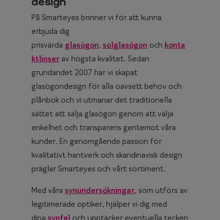
design
På Smarteyes brinner vi för att kunna
erbjuda dig
prisvärda
glasögon
,
solglasögon
och
konta
ktlinser
av högsta kvalitet. Sedan
grundandet 2007 har vi skapat
glasögondesign för alla oavsett behov och
plånbok och vi utmanar det traditionella
sättet att sälja glasögon genom att välja
enkelhet och transparens gentemot våra
kunder. En genomgående passion för
kvalitativt hantverk och skandinavisk design
präglar Smarteyes och vårt sortiment.
Med våra
synundersökningar
, som utförs av
legitimerade optiker, hjälper vi dig med
dina
synfel
och upptäcker eventuella tecken