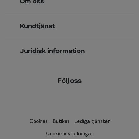
Om oss
Över 70 butiker
Synundersökning
Jobba hos oss
Glasögon
Kundtjänst
Företagsavtal
Solglasögon
Vanliga frågor & svar
Press
Kontaktlinser
Juridisk information
Kontakta oss
Om Smarteyes
Integritetspolicy
Följ oss
Cookiepolicy
Tillgänglighet
Cookies
Butiker
Lediga tjänster
Cookie-inställningar