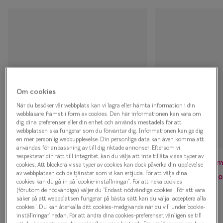
nuvarande
Glasögon 
plats.
Om cookies
När du besöker vår webbplats kan vi lagra eller hämta information i din
webbläsare, främst i form av cookies. Den här informationen kan vara om
dig, dina preferenser, eller din enhet och används mestadels för att
webbplatsen ska fungerar som du förväntar dig. Informationen kan ge dig
en mer personlig webbupplevelse. Din personliga data kan även komma att
användas för anpassning av till dig riktade annonser. Eftersom vi
respekterar din rätt till integritet, kan du välja att inte tillåta vissa typer av
Glasögon från 1000 kr
Upptäck Sm
cookies. Att blockera vissa typer av cookies kan dock påverka din upplevelse
av webbplatsen och de tjänster som vi kan erbjuda. För att välja dina
Summer Col
cookies kan du gå in på ”cookie-inställningar”. För att neka cookies
(förutom de nödvändiga) väljer du ”Endast nödvändiga cookies”. För att vara
säker på att webbplatsen fungerar på bästa sätt kan du välja ”acceptera alla
cookies”. Du kan återkalla ditt cookies-medgivande när du vill under ’cookie-
inställningar’ nedan. För att ändra dina cookies-preferenser, vänligen se till