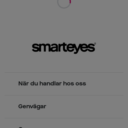
När du handlar hos oss
Skandinavisk unik design
Genvägar
Legitimerade optiker
Hitta butik