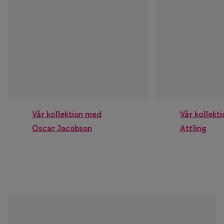
Vår kollektion med
Vår kollekt
Oscar Jacobson
Attling
Trendspana
här