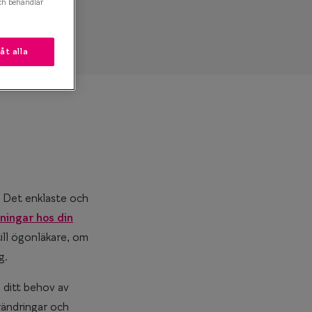
ch behandlar
låt alla
 Det enklaste och
ningar hos din
ill ögonläkare, om
g.
 ditt behov av
rändringar och