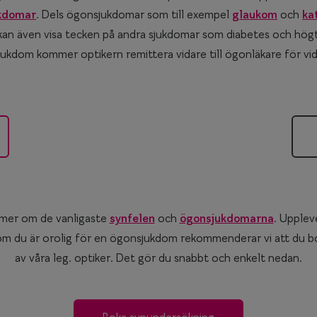
kdomar
. Dels ögonsjukdomar som till exempel
glaukom
och
ka
an även visa tecken på andra sjukdomar som diabetes och högt
ukdom kommer optikern remittera vidare till ögonläkare för v
 mer om de vanligaste
synfelen
och
ögonsjukdomarna
. Upplev
 om du är orolig för en ögonsjukdom rekommenderar vi att du bo
av våra leg. optiker. Det gör du snabbt och enkelt nedan.