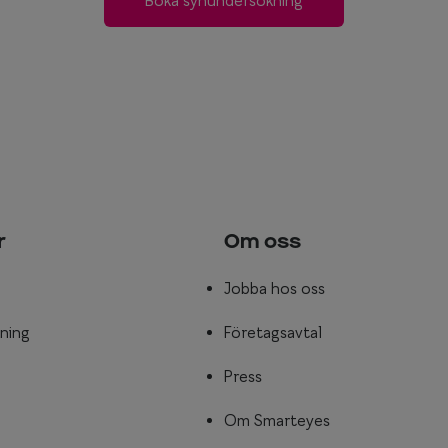
Boka synundersökning
r
Om oss
Jobba hos oss
ning
Företagsavtal
Press
Om Smarteyes