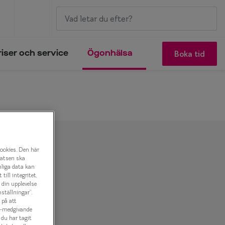
Boka tid
riser och service
Ögonhälsa
cookies. Den här
latsen ska
nliga data kan
ill integritet,
a din upplevelse
ställningar”.
 på att
es-medgivande
t du har tagit