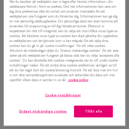
När du besöker vår webbplats kan vi lagra eller hämta information i din
Progressi
webbläsare, främst i form av cookies. Den här informationen kan vara om
Sun 0IY5044 C02 Solglasögon
dig, dina preferenser, eller din enhet och används mestadels för att
Enkelslip
webbplatsen ska fungerar som du förväntar dig. Informationen kan ge dig
1 000 kr
en mer personlig webbupplevelse. Din personliga data kan även komma att
Terminalg
användas för anpassning av till dig riktade annonser. Eftersom vi
respekterar din rätt till integritet, kan du välja att inte tillåta vissa typer av
cookies. Att blockera vissa typer av cookies kan dock påverka din upplevelse
Läsglasög
av webbplatsen och de tjänster som vi kan erbjuda. För att välja dina
Välj färg:
cookies kan du gå in på ”cookie-inställningar”. För att neka cookies
Olika glas 
(förutom de nödvändiga) väljer du ”Endast nödvändiga cookies”. För att vara
Rosa
säker på att webbplatsen fungerar på bästa sätt kan du välja ”acceptera alla
cookies”. Du kan återkalla ditt cookies-medgivande när du vill under ’cookie-
Kollektio
inställningar’ nedan. För att ändra dina cookies-preferenser, vänligen se till
att du har tagit bort din cookie/browsing historik. För att läsa mer om hur
Taberg by
vi och våra samarbetspartners använder och behandlar din data och mer
specifikt vilken data vi samlar in, se vår
cookie policy
Efva Attl
Bågstorlek
Oscar Jac
Cookie-inställningar
M
127-137 mm
Smarteyes
Endast nödvändiga cookies
Tillåt alla
Osäker på vilken storlek du har? Se vår
Storleksguide
Trender o