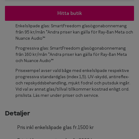
Glasögon 
Hitta butik
Enkelslipade glas: SmartFreedom glasögonabonnemang
från 95 kr/mån *Andra priser kan gälla för Ray-Ban Meta och
Nuance Audio™
Progressiva glas: SmartFreedom glasögonabonnemang
från 160 kr/mån *Andra priser kan gälla för Ray-Ban Meta
och Nuance Audio™
Prisexempel avser vald båge med enkelslipade respektive
progressiva standardglas (index 1,5). UV-skydd, antireflex-
och repskyddsbehandling, mjukt fodral och putsduk ingår.
Vid val av annat glas/tillval tillkommer kostnad enligt ord.
prislista. Läs mer under priser och service.
Detaljer
Pris inkl enkelslipade glas fr.1500 kr