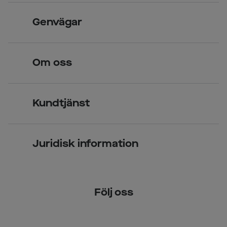
Skandinavisk unik design
Genvägar
Legitimerade optiker
Hitta butik
Om oss
Över 70 butiker
Synundersökning
Jobba hos oss
Glasögon
Kundtjänst
Företagsavtal
Solglasögon
Vanliga frågor & svar
Press
Kontaktlinser
Juridisk information
Kontakta oss
Om Smarteyes
Integritetspolicy
Följ oss
Cookiepolicy
Tillgänglighet