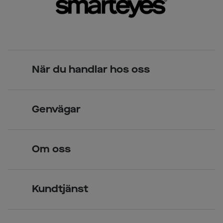
När du handlar hos oss
Skandinavisk unik design
Genvägar
Legitimerade optiker
Hitta butik
Om oss
Över 70 butiker
Synundersökning
Jobba hos oss
Glasögon
Kundtjänst
Företagsavtal
Solglasögon
Vanliga frågor & svar
Press