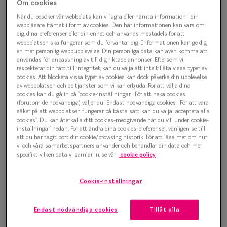
Om cookies
Progressi
Kids Sun 0IY6021 C02
När du besöker vår webbplats kan vi lagra eller hämta information i din
webbläsare, främst i form av cookies. Den här informationen kan vara om
Enkelslip
Solglasögon
dig, dina preferenser, eller din enhet och används mestadels för att
webbplatsen ska fungerar som du förväntar dig. Informationen kan ge dig
Terminalg
en mer personlig webbupplevelse. Din personliga data kan även komma att
500 kr
användas för anpassning av till dig riktade annonser. Eftersom vi
Läsglasög
respekterar din rätt till integritet, kan du välja att inte tillåta vissa typer av
cookies. Att blockera vissa typer av cookies kan dock påverka din upplevelse
av webbplatsen och de tjänster som vi kan erbjuda. För att välja dina
Olika glas 
cookies kan du gå in på ”cookie-inställningar”. För att neka cookies
Välj färg:
(förutom de nödvändiga) väljer du ”Endast nödvändiga cookies”. För att vara
Lilla
Kollektio
säker på att webbplatsen fungerar på bästa sätt kan du välja ”acceptera alla
cookies”. Du kan återkalla ditt cookies-medgivande när du vill under ’cookie-
Taberg by
inställningar’ nedan. För att ändra dina cookies-preferenser, vänligen se till
att du har tagit bort din cookie/browsing historik. För att läsa mer om hur
vi och våra samarbetspartners använder och behandlar din data och mer
Efva Attl
specifikt vilken data vi samlar in, se vår
cookie policy
Oscar Jac
Bågstorlek
Cookie-inställningar
Smarteyes
XS
Upp till 119 mm
Endast nödvändiga cookies
Tillåt alla
Trender o
Osäker på vilken storlek du har? Se vår
Storleksguide