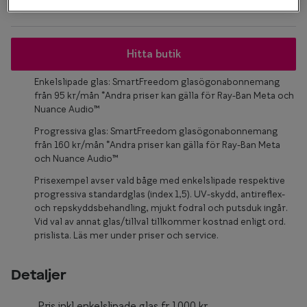
Glasögon 
Hitta butik
Enkelslipade glas: SmartFreedom glasögonabonnemang
från 95 kr/mån *Andra priser kan gälla för Ray-Ban Meta och
Nuance Audio™
Progressiva glas: SmartFreedom glasögonabonnemang
från 160 kr/mån *Andra priser kan gälla för Ray-Ban Meta
och Nuance Audio™
Prisexempel avser vald båge med enkelslipade respektive
progressiva standardglas (index 1,5). UV-skydd, antireflex-
och repskyddsbehandling, mjukt fodral och putsduk ingår.
Vid val av annat glas/tillval tillkommer kostnad enligt ord.
prislista. Läs mer under priser och service.
Detaljer
Pris inkl enkelslipade glas fr.1000 kr