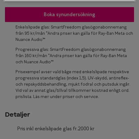
Glasögon 
Boka synundersökning
Enkelslipade glas: SmartFreedom glasögonabonnemang
från 95 kr/mån *Andra priser kan gälla för Ray-Ban Meta och
Nuance Audio™
Progressiva glas: SmartFreedom glasögonabonnemang
från 160 kr/mån *Andra priser kan gälla för Ray-Ban Meta
och Nuance Audio™
Prisexempel avser vald båge med enkelslipade respektive
progressiva standardglas (index 1,5). UV-skydd, antireflex-
och repskyddsbehandling, mjukt fodral och putsduk ingår.
Vid val av annat glas/tillval tillkommer kostnad enligt ord.
prislista. Läs mer under priser och service.
Detaljer
Pris inkl enkelslipade glas fr.2000 kr