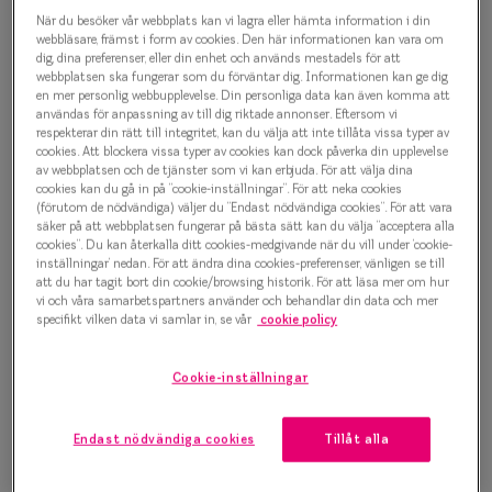
Oscar Jacobson Ragnar II 7272
Progressi
När du besöker vår webbplats kan vi lagra eller hämta information i din
Glasögonbåge
webbläsare, främst i form av cookies. Den här informationen kan vara om
Enkelslip
dig, dina preferenser, eller din enhet och används mestadels för att
webbplatsen ska fungerar som du förväntar dig. Informationen kan ge dig
1 500 kr
en mer personlig webbupplevelse. Din personliga data kan även komma att
Terminalg
användas för anpassning av till dig riktade annonser. Eftersom vi
respekterar din rätt till integritet, kan du välja att inte tillåta vissa typer av
Läsglasög
cookies. Att blockera vissa typer av cookies kan dock påverka din upplevelse
av webbplatsen och de tjänster som vi kan erbjuda. För att välja dina
Välj färg:
Olika glas 
cookies kan du gå in på ”cookie-inställningar”. För att neka cookies
Havana
(förutom de nödvändiga) väljer du ”Endast nödvändiga cookies”. För att vara
säker på att webbplatsen fungerar på bästa sätt kan du välja ”acceptera alla
Kollektio
cookies”. Du kan återkalla ditt cookies-medgivande när du vill under ’cookie-
inställningar’ nedan. För att ändra dina cookies-preferenser, vänligen se till
Taberg by
att du har tagit bort din cookie/browsing historik. För att läsa mer om hur
vi och våra samarbetspartners använder och behandlar din data och mer
Efva Attl
specifikt vilken data vi samlar in, se vår
cookie policy
Bågstorlek
Oscar Jac
S
Cookie-inställningar
120-126 mm
Smarteyes
Endast nödvändiga cookies
Tillåt alla
Osäker på vilken storlek du har? Se vår
Storleksguide
Trender o