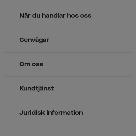
När du handlar hos oss
Skandinavisk unik design
Genvägar
Legitimerade optiker
Hitta butik
Om oss
Över 70 butiker
Synundersökning
Jobba hos oss
Glasögon
Kundtjänst
Företagsavtal
Solglasögon
Vanliga frågor & svar
Press
Kontaktlinser
Juridisk information
Kontakta oss
Om Smarteyes
Integritetspolicy