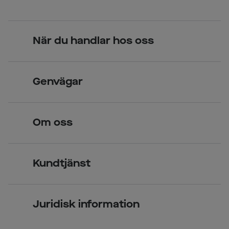
När du handlar hos oss
Skandinavisk unik design
Genvägar
Legitimerade optiker
Hitta butik
Om oss
Över 70 butiker
Synundersökning
Jobba hos oss
Glasögon
Kundtjänst
Företagsavtal
Solglasögon
Vanliga frågor & svar
Press
Kontaktlinser
Juridisk information
Kontakta oss
Om Smarteyes