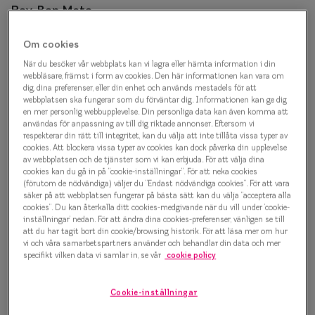
Progressi
Ray-Ban Meta
Ray-Ban Meta Wayfarer
Enkelslip
Om cookies
0RW4012 601/71 (Gen 2)
Terminalg
När du besöker vår webbplats kan vi lagra eller hämta information i din
webbläsare, främst i form av cookies. Den här informationen kan vara om
dig, dina preferenser, eller din enhet och används mestadels för att
Läsglasög
AI-glasögon
webbplatsen ska fungerar som du förväntar dig. Informationen kan ge dig
en mer personlig webbupplevelse. Din personliga data kan även komma att
Olika glas 
användas för anpassning av till dig riktade annonser. Eftersom vi
5 098 kr
respekterar din rätt till integritet, kan du välja att inte tillåta vissa typer av
cookies. Att blockera vissa typer av cookies kan dock påverka din upplevelse
Kollektio
av webbplatsen och de tjänster som vi kan erbjuda. För att välja dina
cookies kan du gå in på ”cookie-inställningar”. För att neka cookies
Taberg by
Grön / Svart
(förutom de nödvändiga) väljer du ”Endast nödvändiga cookies”. För att vara
säker på att webbplatsen fungerar på bästa sätt kan du välja ”acceptera alla
Efva Attl
cookies”. Du kan återkalla ditt cookies-medgivande när du vill under ’cookie-
inställningar’ nedan. För att ändra dina cookies-preferenser, vänligen se till
Bågstorlek
att du har tagit bort din cookie/browsing historik. För att läsa mer om hur
Oscar Jac
vi och våra samarbetspartners använder och behandlar din data och mer
S
specifikt vilken data vi samlar in, se vår
cookie policy
120-126 mm
Smarteyes
Osäker på vilken storlek du har? Se vår
Storleksguide
Cookie-inställningar
Trender o