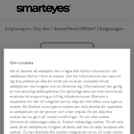
Hoppa till
innehållet
Om synundersökning
Se alla g
Solglasögon
Ray-Ban
Round Metal 0RB3447 1 Solglasögon
Boka synundersökning
Kategor
Ögonhälsokontroll
Glasögon
Syntest för körkort
Glasögon 
Om cookies
När du besöker vår webbplats kan vi lagra eller hämta information i din
Glasögon 
webbläsare, främst i form av cookies. Den här informationen kan vara om
dig, dina preferenser, eller din enhet och används mestadels för att
Hörselgla
webbplatsen ska fungerar som du förväntar dig. Informationen kan ge dig
en mer personlig webbupplevelse. Din personliga data kan även komma att
Ray-Ban
användas för anpassning av till dig riktade annonser. Eftersom vi
Om
respekterar din rätt till integritet, kan du välja att inte tillåta vissa typer av
Ray-Ban Round Metal 0RB3447 1
cookies. Att blockera vissa typer av cookies kan dock påverka din upplevelse
Se 
av webbplatsen och de tjänster som vi kan erbjuda. För att välja dina
cookies kan du gå in på ”cookie-inställningar”. För att neka cookies
Solglasögon
(förutom de nödvändiga) väljer du ”Endast nödvändiga cookies”. För att vara
Mer om
säker på att webbplatsen fungerar på bästa sätt kan du välja ”acceptera alla
cookies”. Du kan återkalla ditt cookies-medgivande när du vill under ’cookie-