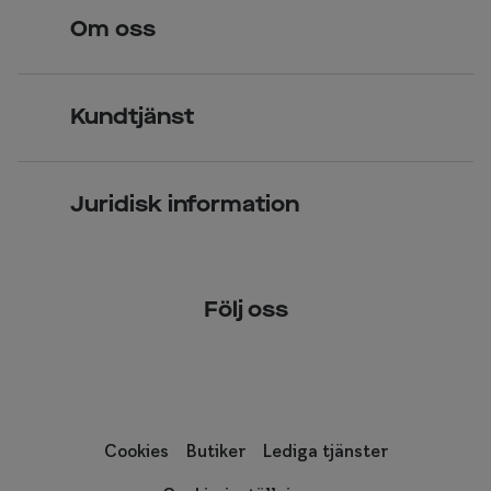
Hitta butik
Glasögon 
Om oss
Över 70 butiker
Synundersökning
Jobba hos oss
Glasögon
Kundtjänst
Företagsavtal
Solglasögon
Vanliga frågor & svar
Press
Kontaktlinser
Juridisk information
Kontakta oss
Om Smarteyes
Integritetspolicy
Följ oss
Cookiepolicy
Tillgänglighet
Cookies
Butiker
Lediga tjänster