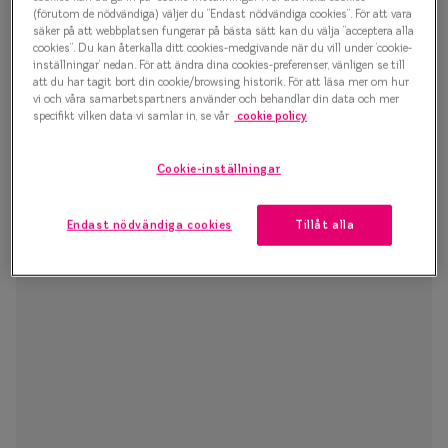
Glasögon 
(förutom de nödvändiga) väljer du ”Endast nödvändiga cookies”. För att vara
kommer se bra, se bra ut och känna dig bekväm i dina
säker på att webbplatsen fungerar på bästa sätt kan du välja ”acceptera alla
nya glasögon.
cookies”. Du kan återkalla ditt cookies-medgivande när du vill under ’cookie-
inställningar’ nedan. För att ändra dina cookies-preferenser, vänligen se till
att du har tagit bort din cookie/browsing historik. För att läsa mer om hur
vi och våra samarbetspartners använder och behandlar din data och mer
specifikt vilken data vi samlar in, se vår
cookie policy
Cookie-inställningar
Endast nödvändiga cookies
Tillåt alla