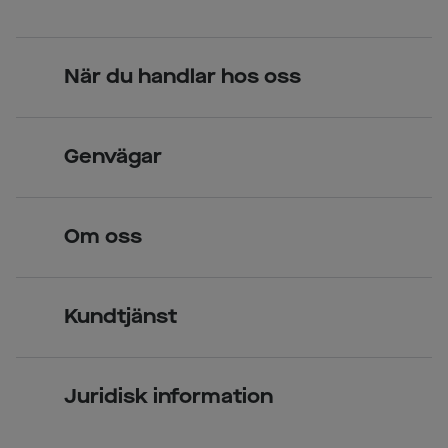
När du handlar hos oss
Skandinavisk unik design
Genvägar
Legitimerade optiker
Hitta butik
Om oss
Över 70 butiker
Synundersökning
Jobba hos oss
Glasögon
Kundtjänst
Företagsavtal
Solglasögon
Vanliga frågor & svar
Press
Kontaktlinser
Juridisk information
Kontakta oss
Om Smarteyes