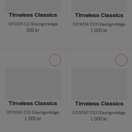
Progressi
Enkelslip
Timeless Classics
Timeless Classics
0IY1015 C2 Glasögonbåge
0IY3054 C03 Glasögonbåge
Terminalg
500 kr
1 000 kr
Läsglasög
Olika glas 
Kollektio
Taberg by
Efva Attl
Oscar Jac
Timeless Classics
Timeless Classics
Smarteyes
0IY3040 C01 Glasögonbåge
0IY2087 C03 Glasögonbåge
1 000 kr
1 000 kr
Trender o