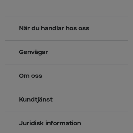
När du handlar hos oss
Skandinavisk unik design
Genvägar
Legitimerade optiker
Hitta butik
Om oss
Över 70 butiker
Synundersökning
Jobba hos oss
Glasögon
Kundtjänst
Företagsavtal
Solglasögon
Vanliga frågor & svar
Press
Kontaktlinser
Juridisk information
Kontakta oss
Om Smarteyes