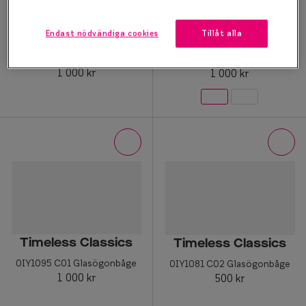
Endast nödvändiga cookies
Tillåt alla
Timeless Classics
Timeless Classics
0IY1098 C01 Glasögonbåge
0IY1096 C02 Glasögonbåge
1 000 kr
1 000 kr
Timeless Classics
Timeless Classics
0IY1095 C01 Glasögonbåge
0IY1081 C02 Glasögonbåge
1 000 kr
500 kr