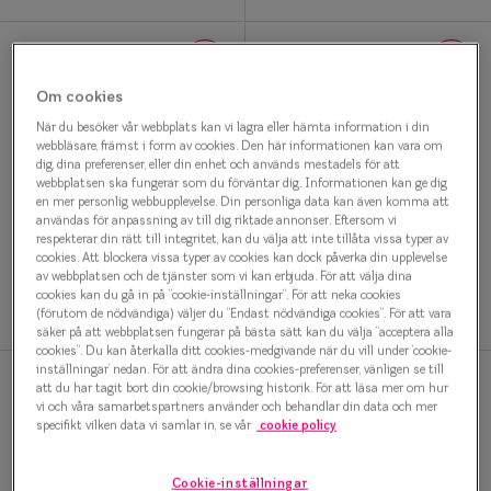
Glasögon 
Om cookies
När du besöker vår webbplats kan vi lagra eller hämta information i din
webbläsare, främst i form av cookies. Den här informationen kan vara om
dig, dina preferenser, eller din enhet och används mestadels för att
webbplatsen ska fungerar som du förväntar dig. Informationen kan ge dig
en mer personlig webbupplevelse. Din personliga data kan även komma att
användas för anpassning av till dig riktade annonser. Eftersom vi
Timeless Classics
Timeless Classics
respekterar din rätt till integritet, kan du välja att inte tillåta vissa typer av
0IY2067 C02 Glasögonbåge
0IY1118 C01 Glasögonbåge
cookies. Att blockera vissa typer av cookies kan dock påverka din upplevelse
av webbplatsen och de tjänster som vi kan erbjuda. För att välja dina
1 000 kr
1 000 kr
cookies kan du gå in på ”cookie-inställningar”. För att neka cookies
(förutom de nödvändiga) väljer du ”Endast nödvändiga cookies”. För att vara
säker på att webbplatsen fungerar på bästa sätt kan du välja ”acceptera alla
cookies”. Du kan återkalla ditt cookies-medgivande när du vill under ’cookie-
inställningar’ nedan. För att ändra dina cookies-preferenser, vänligen se till
att du har tagit bort din cookie/browsing historik. För att läsa mer om hur
vi och våra samarbetspartners använder och behandlar din data och mer
specifikt vilken data vi samlar in, se vår
cookie policy
Cookie-inställningar