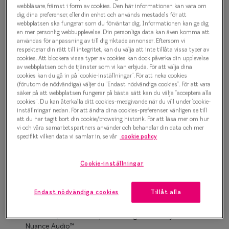
Glasögonbåge
Progressi
webbläsare, främst i form av cookies. Den här informationen kan vara om
dig, dina preferenser, eller din enhet och används mestadels för att
1 000 kr
webbplatsen ska fungerar som du förväntar dig. Informationen kan ge dig
Enkelslip
en mer personlig webbupplevelse. Din personliga data kan även komma att
användas för anpassning av till dig riktade annonser. Eftersom vi
Terminalg
respekterar din rätt till integritet, kan du välja att inte tillåta vissa typer av
cookies. Att blockera vissa typer av cookies kan dock påverka din upplevelse
Havana
Läsglasög
av webbplatsen och de tjänster som vi kan erbjuda. För att välja dina
cookies kan du gå in på ”cookie-inställningar”. För att neka cookies
(förutom de nödvändiga) väljer du ”Endast nödvändiga cookies”. För att vara
Olika glas 
Bågstorlek
säker på att webbplatsen fungerar på bästa sätt kan du välja ”acceptera alla
cookies”. Du kan återkalla ditt cookies-medgivande när du vill under ’cookie-
XS
inställningar’ nedan. För att ändra dina cookies-preferenser, vänligen se till
Kollektio
att du har tagit bort din cookie/browsing historik. För att läsa mer om hur
Upp till 119 mm
vi och våra samarbetspartners använder och behandlar din data och mer
Taberg by
specifikt vilken data vi samlar in, se vår
cookie policy
Osäker på vilken storlek du har? Se vår
Storleksguide
Efva Attl
Cookie-inställningar
Oscar Jac
Boka synundersökning
Smarteyes
Endast nödvändiga cookies
Tillåt alla
Enkelslipade glas: SmartFreedom glasögonabonnemang
Trender o
från 95 kr/mån *Andra priser kan gälla för Ray-Ban Meta och
Nuance Audio™