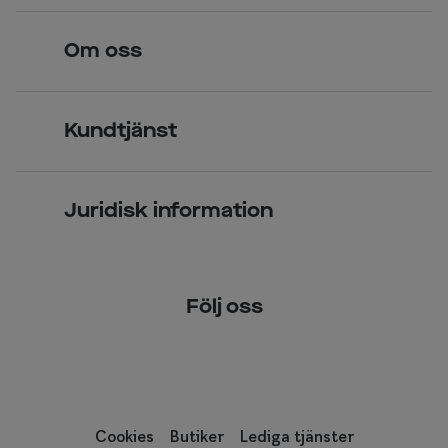
Hitta butik
Om oss
Över 70 butiker
Synundersökning
Jobba hos oss
Glasögon
Kundtjänst
Företagsavtal
Solglasögon
Vanliga frågor & svar
Press
Kontaktlinser
Juridisk information
Kontakta oss
Om Smarteyes
Integritetspolicy
Följ oss
Cookiepolicy
Tillgänglighet
Cookies
Butiker
Lediga tjänster