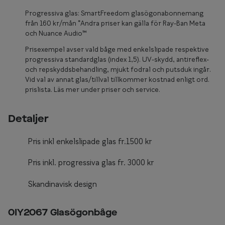
Glasögon 
Progressiva glas: SmartFreedom glasögonabonnemang
från 160 kr/mån *Andra priser kan gälla för Ray-Ban Meta
och Nuance Audio™
Prisexempel avser vald båge med enkelslipade respektive
progressiva standardglas (index 1,5). UV-skydd, antireflex-
och repskyddsbehandling, mjukt fodral och putsduk ingår.
Vid val av annat glas/tillval tillkommer kostnad enligt ord.
prislista. Läs mer under priser och service.
Detaljer
Pris inkl enkelslipade glas fr.1500 kr
Pris inkl. progressiva glas fr. 3000 kr
Skandinavisk design
0IY2067 Glasögonbåge