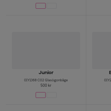
Junior
0IY1368 C02 Glasögonbåge
0IY
500 kr