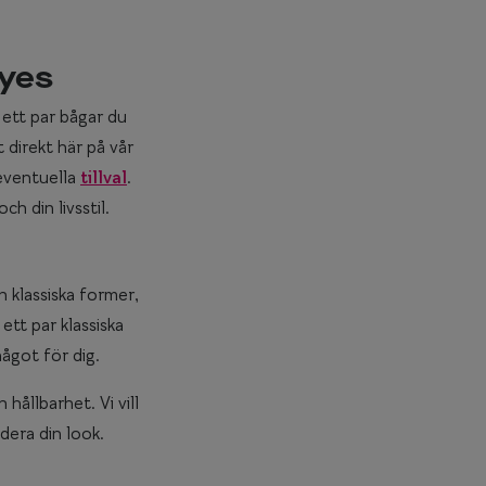
eyes
 ett par bågar du
 direkt här på vår
 eventuella
tillval
.
h din livsstil.
n klassiska former,
ett par klassiska
något för dig.
hållbarhet. Vi vill
adera din look.