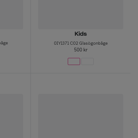
Kids
båge
0IY1371 C02 Glasögonbåge
500 kr