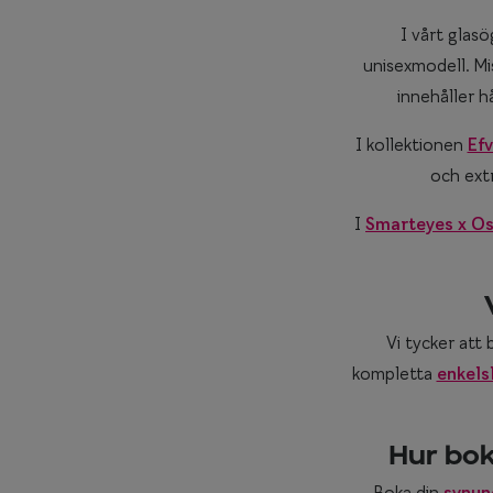
I vårt glas
unisexmodell. Mi
innehåller h
I kollektionen
Efv
och extr
I
Smarteyes x O
Vi tycker att 
kompletta
enkels
Hur bo
Boka din
synun