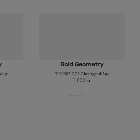
y
Bold Geometry
båge
0IY2383 C03 Glasögonbåge
1 000 kr