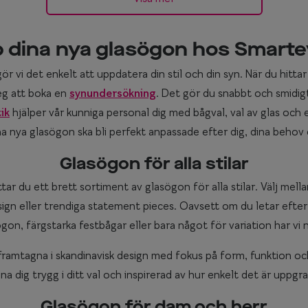
 dina nya glasögon hos Smart
r vi det enkelt att uppdatera din stil och din syn. När du hittar
teg att boka en
synundersökning
. Det gör du snabbt och smidigt
ik
hjälper vår kunniga personal dig med bågval, val av glas och
ina nya glasögon ska bli perfekt anpassade efter dig, dina behov oc
Glasögon för alla stilar
ar du ett brett sortiment av glasögon för alla stilar. Välj mella
sign eller trendiga statement pieces. Oavsett om du letar efter 
on, färgstarka festbågar eller bara något för variation har vi 
ramtagna i skandinavisk design med fokus på form, funktion och 
na dig trygg i ditt val och inspirerad av hur enkelt det är uppgr
Glasögon för dam och herr