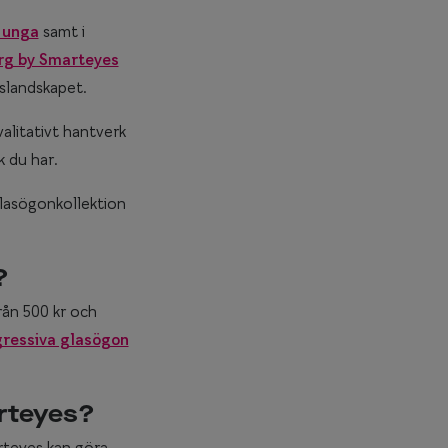
 unga
samt i
rg by Smarteyes
gslandskapet.
valitativt hantverk
k du har.
glasögonkollektion
?
från 500 kr och
ressiva glasögon
rteyes?
rteyes kan göra