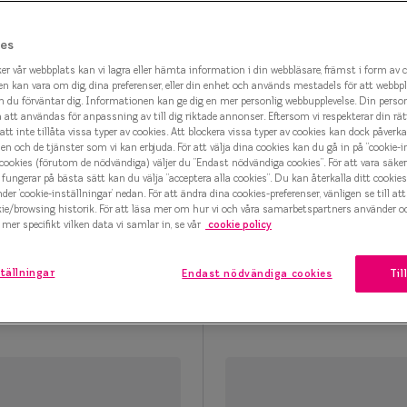
marteyes
es
x Smarteyes
er vår webbplats kan vi lagra eller hämta information i din webbläsare, främst i form av 
n kan vara om dig, dina preferenser, eller din enhet och används mestadels för att webbp
er Collection
 du förväntar dig. Informationen kan ge dig en mer personlig webbupplevelse. Din perso
tt användas för anpassning av till dig riktade annonser. Eftersom vi respekterar din rätt t
att inte tillåta vissa typer av cookies. Att blockera vissa typer av cookies kan dock påverk
n och de tjänster som vi kan erbjuda. För att välja dina cookies kan du gå in på ”cookie-in
 cookies (förutom de nödvändiga) väljer du ”Endast nödvändiga cookies”. För att vara säker
fungerar på bästa sätt kan du välja ”acceptera alla cookies”. Du kan återkalla ditt cooki
temporary Crush
Contemporary C
nder ’cookie-inställningar’ nedan. För att ändra dina cookies-preferenser, vänligen se till at
1377 C02 Glasögonbåge
0IY1376 C03 Glasögon
kie/browsing historik. För att läsa mer om hur vi och våra samarbetspartners använder o
1 000 kr
1 000 kr
mer specifikt vilken data vi samlar in, se vår
cookie policy
tällningar
Endast nödvändiga cookies
Til