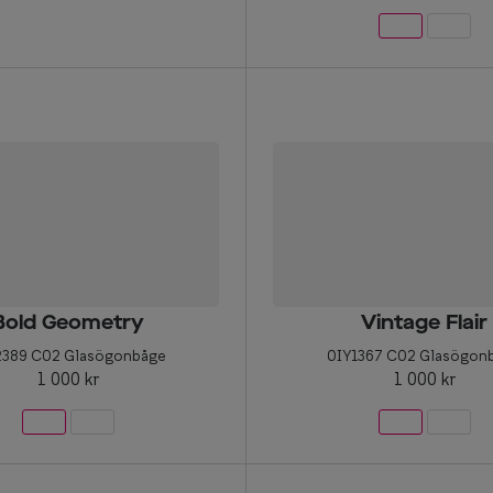
Bold Geometry
Vintage Flair
2389 C02 Glasögonbåge
0IY1367 C02 Glasögon
1 000 kr
1 000 kr