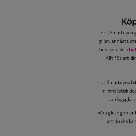
Köp
Hos Smarteyes gö
gillar, är nästa s
hemsida. Väl i
but
Allt för att d
Hos Smarteyes hitt
minimalistisk de
vardagsglasög
Våra glasögon är f
att du ska kän