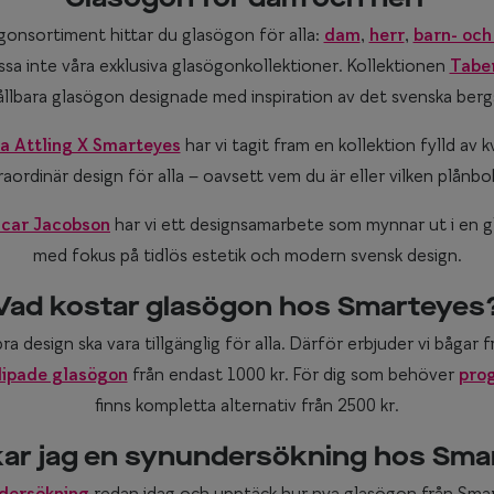
ögonsortiment hittar du glasögon för alla:
dam
,
herr
,
barn- och
ssa inte våra exklusiva glasögonkollektioner. Kollektionen
Tabe
ållbara glasögon designade med inspiration av det svenska ber
a Attling X Smarteyes
har vi tagit fram en kollektion fylld av k
aordinär design för alla – oavsett vem du är eller vilken plånbo
scar Jacobson
har vi ett designsamarbete som mynnar ut i en 
med fokus på tidlös estetik och modern svensk design.
Vad kostar glasögon hos Smarteyes
bra design ska vara tillgänglig för alla. Därför erbjuder vi bågar 
lipade glasögon
från endast 1000 kr. För dig som behöver
prog
finns kompletta alternativ från 2500 kr.
kar jag en synundersökning hos Sma
dersökning
redan idag och upptäck hur nya glasögon från Sma