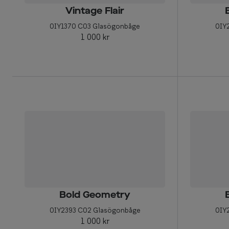
Vintage Flair
0IY1370 C03 Glasögonbåge
0IY
1 000 kr
Bold Geometry
0IY2393 C02 Glasögonbåge
0IY
1 000 kr