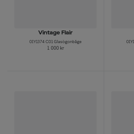
Vintage Flair
0IY1374 C01 Glasögonbåge
0IY
1 000 kr