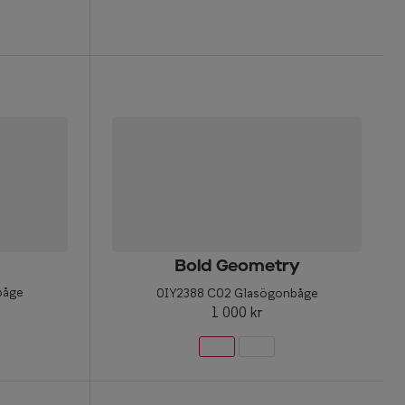
Bold Geometry
båge
0IY2388 C02 Glasögonbåge
1 000 kr