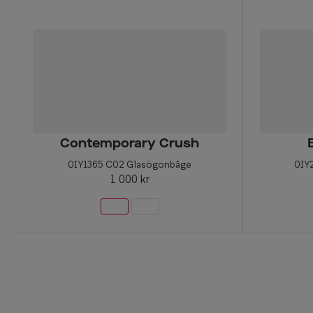
Contemporary Crush
0IY1365 C02 Glasögonbåge
0IY
1 000 kr