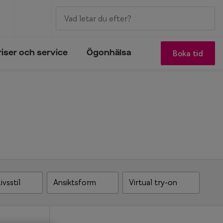
Boka tid
riser och service
Ögonhälsa
ivsstil
Ansiktsform
Virtual try-on