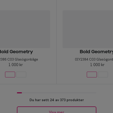
Bold Geometry
Bold Geometr
2386 C03 Glasögonbåge
0IY2384 C03 Glasögon
1 000 kr
1 000 kr
Du har sett 24 av 373 produkter
Visa mer