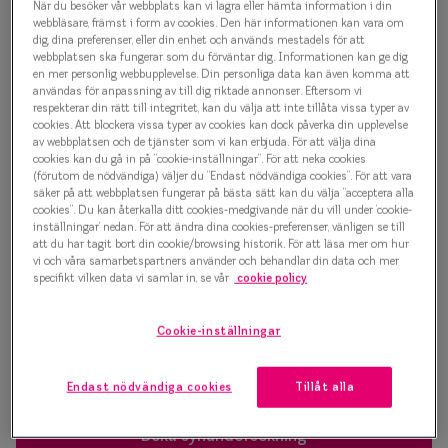
När du besöker vår webbplats kan vi lagra eller hämta information i din
Progressi
webbläsare, främst i form av cookies. Den här informationen kan vara om
Bold Geometry 0IY2390 C01
dig, dina preferenser, eller din enhet och används mestadels för att
Enkelslip
webbplatsen ska fungerar som du förväntar dig. Informationen kan ge dig
Glasögonbåge
en mer personlig webbupplevelse. Din personliga data kan även komma att
Terminalg
användas för anpassning av till dig riktade annonser. Eftersom vi
respekterar din rätt till integritet, kan du välja att inte tillåta vissa typer av
1 000 kr
cookies. Att blockera vissa typer av cookies kan dock påverka din upplevelse
Läsglasög
av webbplatsen och de tjänster som vi kan erbjuda. För att välja dina
cookies kan du gå in på ”cookie-inställningar”. För att neka cookies
Olika glas 
(förutom de nödvändiga) väljer du ”Endast nödvändiga cookies”. För att vara
Svart
säker på att webbplatsen fungerar på bästa sätt kan du välja ”acceptera alla
cookies”. Du kan återkalla ditt cookies-medgivande när du vill under ’cookie-
Kollektio
inställningar’ nedan. För att ändra dina cookies-preferenser, vänligen se till
att du har tagit bort din cookie/browsing historik. För att läsa mer om hur
Bågstorlek
Taberg by
vi och våra samarbetspartners använder och behandlar din data och mer
specifikt vilken data vi samlar in, se vår
cookie policy
S
Efva Attl
120-126 mm
Oscar Jac
Cookie-inställningar
Osäker på vilken storlek du har? Se vår
Storleksguide
Smarteyes
Endast nödvändiga cookies
Tillåt alla
Trender o
Boka synundersökning