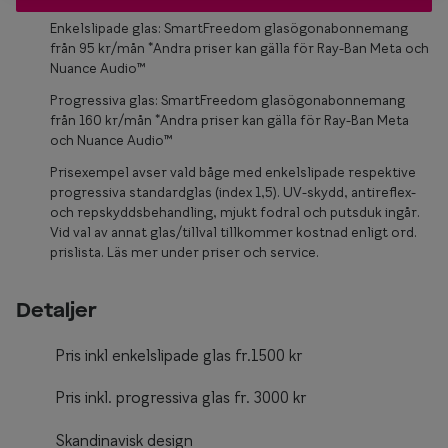
Glasögon 
Enkelslipade glas: SmartFreedom glasögonabonnemang
från 95 kr/mån *Andra priser kan gälla för Ray-Ban Meta och
Nuance Audio™
Progressiva glas: SmartFreedom glasögonabonnemang
från 160 kr/mån *Andra priser kan gälla för Ray-Ban Meta
och Nuance Audio™
Prisexempel avser vald båge med enkelslipade respektive
progressiva standardglas (index 1,5). UV-skydd, antireflex-
och repskyddsbehandling, mjukt fodral och putsduk ingår.
Vid val av annat glas/tillval tillkommer kostnad enligt ord.
prislista. Läs mer under priser och service.
Detaljer
Pris inkl enkelslipade glas fr.1500 kr
Pris inkl. progressiva glas fr. 3000 kr
Skandinavisk design