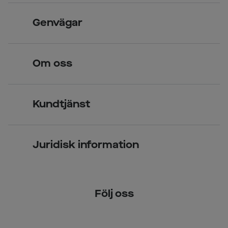
Skandinavisk unik design
Genvägar
Legitimerade optiker
Hitta butik
Om oss
Över 70 butiker
Synundersökning
Jobba hos oss
Glasögon
Kundtjänst
Företagsavtal
Solglasögon
Vanliga frågor & svar
Press
Kontaktlinser
Juridisk information
Kontakta oss
Om Smarteyes
Integritetspolicy
Följ oss
Cookiepolicy
Tillgänglighet