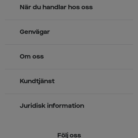
När du handlar hos oss
Skandinavisk unik design
Genvägar
Legitimerade optiker
Hitta butik
Om oss
Över 70 butiker
Synundersökning
Jobba hos oss
Glasögon
Kundtjänst
Företagsavtal
Solglasögon
Vanliga frågor & svar
Press
Kontaktlinser
Juridisk information
Kontakta oss
Om Smarteyes
Integritetspolicy
Följ oss
Cookiepolicy