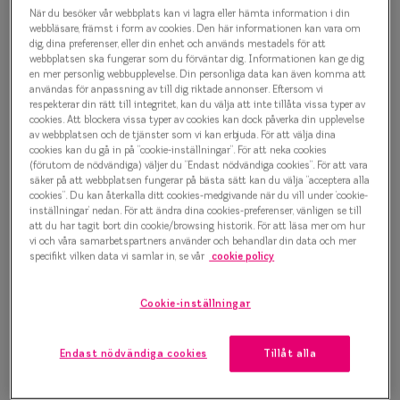
Contemporary Crush 0IY2370
Progressi
När du besöker vår webbplats kan vi lagra eller hämta information i din
webbläsare, främst i form av cookies. Den här informationen kan vara om
C03 Glasögonbåge
dig, dina preferenser, eller din enhet och används mestadels för att
Enkelslip
webbplatsen ska fungerar som du förväntar dig. Informationen kan ge dig
1 000 kr
en mer personlig webbupplevelse. Din personliga data kan även komma att
Terminalg
användas för anpassning av till dig riktade annonser. Eftersom vi
respekterar din rätt till integritet, kan du välja att inte tillåta vissa typer av
Läsglasög
cookies. Att blockera vissa typer av cookies kan dock påverka din upplevelse
av webbplatsen och de tjänster som vi kan erbjuda. För att välja dina
Välj färg:
cookies kan du gå in på ”cookie-inställningar”. För att neka cookies
Olika glas 
Svart
(förutom de nödvändiga) väljer du ”Endast nödvändiga cookies”. För att vara
säker på att webbplatsen fungerar på bästa sätt kan du välja ”acceptera alla
Kollektio
cookies”. Du kan återkalla ditt cookies-medgivande när du vill under ’cookie-
inställningar’ nedan. För att ändra dina cookies-preferenser, vänligen se till
Taberg by
att du har tagit bort din cookie/browsing historik. För att läsa mer om hur
vi och våra samarbetspartners använder och behandlar din data och mer
specifikt vilken data vi samlar in, se vår
cookie policy
Efva Attl
Bågstorlek
Oscar Jac
Cookie-inställningar
S
120-126 mm
Smarteyes
Endast nödvändiga cookies
Tillåt alla
Osäker på vilken storlek du har? Se vår
Storleksguide
Trender o