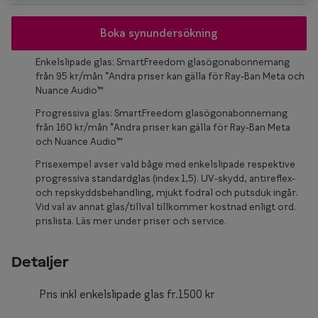
Glasögon 
Boka synundersökning
Enkelslipade glas: SmartFreedom glasögonabonnemang
från 95 kr/mån *Andra priser kan gälla för Ray-Ban Meta och
Nuance Audio™
Progressiva glas: SmartFreedom glasögonabonnemang
från 160 kr/mån *Andra priser kan gälla för Ray-Ban Meta
och Nuance Audio™
Prisexempel avser vald båge med enkelslipade respektive
progressiva standardglas (index 1,5). UV-skydd, antireflex-
och repskyddsbehandling, mjukt fodral och putsduk ingår.
Vid val av annat glas/tillval tillkommer kostnad enligt ord.
prislista. Läs mer under priser och service.
Detaljer
Pris inkl enkelslipade glas fr.1500 kr