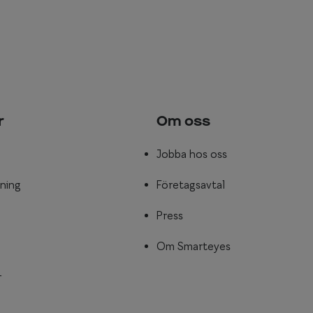
r
Om oss
Jobba hos oss
ning
Företagsavtal
Press
Om Smarteyes
r