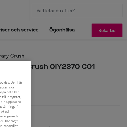
Boka tid
riser och service
Ögonhälsa
ary Crush
porary Crush 0IY2370 C01
onbåge
cookies. Den här
latsen ska
r
nliga data kan
ill integritet,
a din upplevelse
ställningar”.
 på att
es-medgivande
t du har tagit
ch behandlar