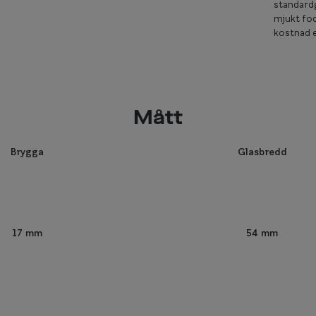
standardg
mjukt fod
kostnad e
Mått
Brygga
Glasbredd
54 mm
17 mm