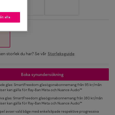
låt alla
k
ken storlek du har? Se vår
Storleksguide
Boka synundersökning
pade glas: SmartFreedom glasögonabonnemang från 95 kr/mån
iser kan gälla för Ray-Ban Meta och Nuance Audio™
iva glas: SmartFreedom glasögonabonnemang från 160 kr/mån
iser kan gälla för Ray-Ban Meta och Nuance Audio™
el avser vald båge med enkelslipade respektive progressiva