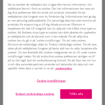
Progressi
När du besöker vår webbplats kan vi lagra eller hämta information i din
Retro Vibes 0IY3064 C03
webbläsare, främst i form av cookies. Den här informationen kan vara om
Enkelslip
dig, dina preferenser, eller din enhet och används mestadels för att
Glasögonbåge
webbplatsen ska fungerar som du förväntar dig. Informationen kan ge dig
en mer personlig webbupplevelse. Din personliga data kan även komma att
Terminalg
användas för anpassning av till dig riktade annonser. Eftersom vi
500 kr
respekterar din rätt till integritet, kan du välja att inte tillåta vissa typer av
Läsglasög
cookies. Att blockera vissa typer av cookies kan dock påverka din upplevelse
av webbplatsen och de tjänster som vi kan erbjuda. För att välja dina
Olika glas 
cookies kan du gå in på ”cookie-inställningar”. För att neka cookies
Välj färg:
(förutom de nödvändiga) väljer du ”Endast nödvändiga cookies”. För att vara
säker på att webbplatsen fungerar på bästa sätt kan du välja ”acceptera alla
Havana
Kollektio
cookies”. Du kan återkalla ditt cookies-medgivande när du vill under ’cookie-
inställningar’ nedan. För att ändra dina cookies-preferenser, vänligen se till
Taberg by
att du har tagit bort din cookie/browsing historik. För att läsa mer om hur
vi och våra samarbetspartners använder och behandlar din data och mer
Efva Attl
specifikt vilken data vi samlar in, se vår
cookie policy
Oscar Jac
Bågstorlek
Cookie-inställningar
Smarteyes
S
120-126 mm
Endast nödvändiga cookies
Tillåt alla
Trender o
Osäker på vilken storlek du har? Se vår
Storleksguide