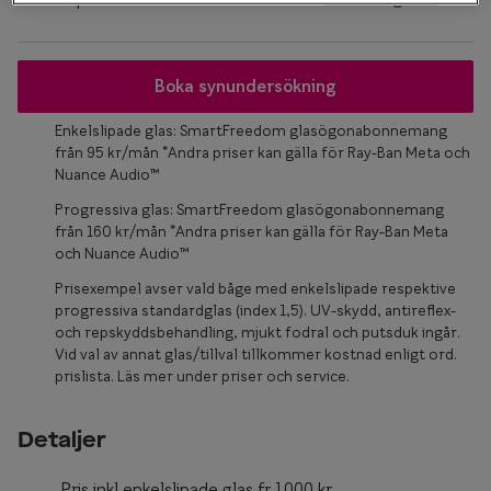
Glasögon 
Boka synundersökning
Enkelslipade glas: SmartFreedom glasögonabonnemang
från 95 kr/mån *Andra priser kan gälla för Ray-Ban Meta och
Nuance Audio™
Progressiva glas: SmartFreedom glasögonabonnemang
från 160 kr/mån *Andra priser kan gälla för Ray-Ban Meta
och Nuance Audio™
Prisexempel avser vald båge med enkelslipade respektive
progressiva standardglas (index 1,5). UV-skydd, antireflex-
och repskyddsbehandling, mjukt fodral och putsduk ingår.
Vid val av annat glas/tillval tillkommer kostnad enligt ord.
prislista. Läs mer under priser och service.
Detaljer
Pris inkl enkelslipade glas fr.1000 kr