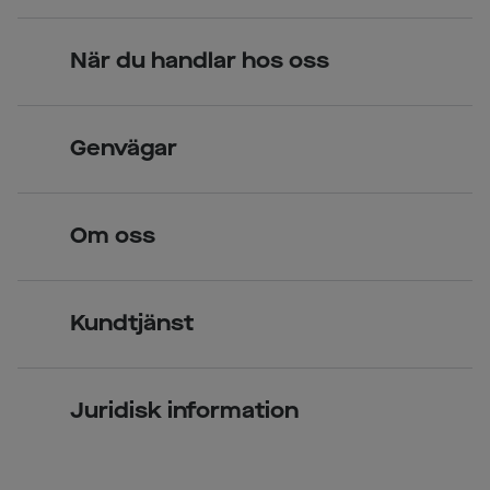
När du handlar hos oss
Skandinavisk unik design
Genvägar
Legitimerade optiker
Hitta butik
Om oss
Över 70 butiker
Synundersökning
Jobba hos oss
Glasögon
Kundtjänst
Företagsavtal
Solglasögon
Vanliga frågor & svar
Press
Kontaktlinser
Juridisk information
Kontakta oss
Om Smarteyes
Integritetspolicy