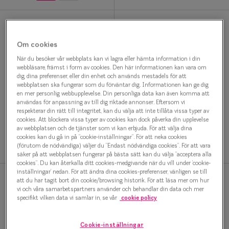
Glasögon 
Om cookies
När du besöker vår webbplats kan vi lagra eller hämta information i din
webbläsare, främst i form av cookies. Den här informationen kan vara om
dig, dina preferenser, eller din enhet och används mestadels för att
webbplatsen ska fungerar som du förväntar dig. Informationen kan ge dig
en mer personlig webbupplevelse. Din personliga data kan även komma att
Vintage Flair
Vintage Flair
användas för anpassning av till dig riktade annonser. Eftersom vi
respekterar din rätt till integritet, kan du välja att inte tillåta vissa typer av
0IY1369 C02 Glasögonbåge
0IY1367 C02 Glasögonbåge
cookies. Att blockera vissa typer av cookies kan dock påverka din upplevelse
1 000 kr
1 000 kr
av webbplatsen och de tjänster som vi kan erbjuda. För att välja dina
cookies kan du gå in på ”cookie-inställningar”. För att neka cookies
(förutom de nödvändiga) väljer du ”Endast nödvändiga cookies”. För att vara
säker på att webbplatsen fungerar på bästa sätt kan du välja ”acceptera alla
cookies”. Du kan återkalla ditt cookies-medgivande när du vill under ’cookie-
inställningar’ nedan. För att ändra dina cookies-preferenser, vänligen se till
att du har tagit bort din cookie/browsing historik. För att läsa mer om hur
vi och våra samarbetspartners använder och behandlar din data och mer
specifikt vilken data vi samlar in, se vår
cookie policy
Cookie-inställningar