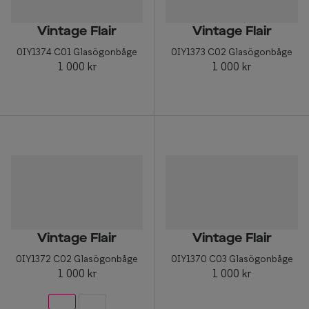
Progressi
Vintage Flair
Vintage Flair
Enkelslip
0IY1374 C01 Glasögonbåge
0IY1373 C02 Glasögonbåge
Terminalg
1 000 kr
1 000 kr
Läsglasög
Olika glas 
Kollektio
Taberg by
Efva Attl
Oscar Jac
Vintage Flair
Vintage Flair
Smarteyes
0IY1372 C02 Glasögonbåge
0IY1370 C03 Glasögonbåge
1 000 kr
1 000 kr
Trender o