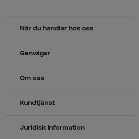
När du handlar hos oss
Skandinavisk unik design
Genvägar
Legitimerade optiker
Hitta butik
Om oss
Över 70 butiker
Synundersökning
Jobba hos oss
Glasögon
Kundtjänst
Företagsavtal
Solglasögon
Vanliga frågor & svar
Press
Kontaktlinser
Juridisk information
Kontakta oss
Om Smarteyes