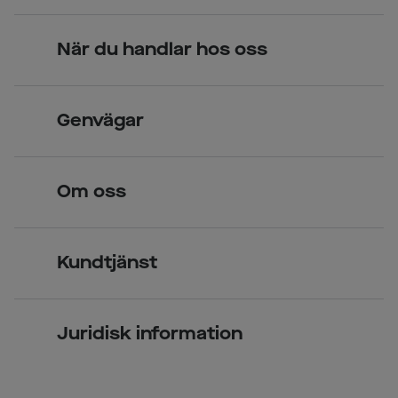
När du handlar hos oss
Skandinavisk unik design
Genvägar
Legitimerade optiker
Hitta butik
Om oss
Över 70 butiker
Synundersökning
Jobba hos oss
Glasögon
Kundtjänst
Företagsavtal
Solglasögon
Vanliga frågor & svar
Press
Kontaktlinser
Juridisk information
Kontakta oss
Om Smarteyes
Integritetspolicy