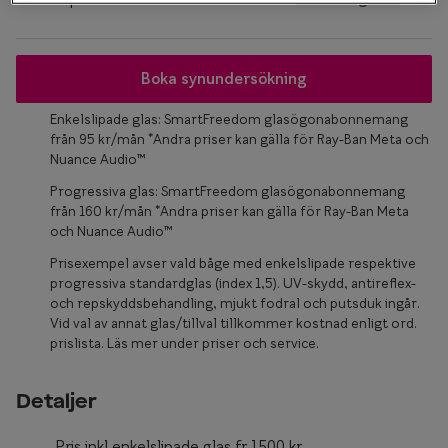
Glasögon 
Boka synundersökning
Enkelslipade glas: SmartFreedom glasögonabonnemang
från 95 kr/mån *Andra priser kan gälla för Ray-Ban Meta och
Nuance Audio™
Progressiva glas: SmartFreedom glasögonabonnemang
från 160 kr/mån *Andra priser kan gälla för Ray-Ban Meta
och Nuance Audio™
Prisexempel avser vald båge med enkelslipade respektive
progressiva standardglas (index 1,5). UV-skydd, antireflex-
och repskyddsbehandling, mjukt fodral och putsduk ingår.
Vid val av annat glas/tillval tillkommer kostnad enligt ord.
prislista. Läs mer under priser och service.
Detaljer
Pris inkl enkelslipade glas fr.1500 kr