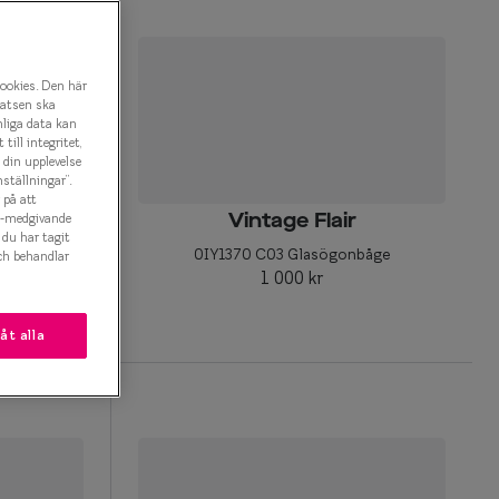
cookies. Den här
latsen ska
nliga data kan
ill integritet,
a din upplevelse
ställningar”.
 på att
es-medgivande
Vintage Flair
t du har tagit
båge
0IY1370 C03 Glasögonbåge
ch behandlar
1 000 kr
låt alla