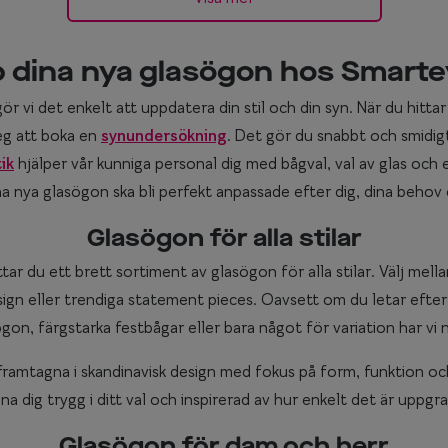
 dina nya glasögon hos Smart
r vi det enkelt att uppdatera din stil och din syn. När du hittar
teg att boka en
synundersökning
. Det gör du snabbt och smidigt
ik
hjälper vår kunniga personal dig med bågval, val av glas och
ina nya glasögon ska bli perfekt anpassade efter dig, dina behov oc
Glasögon för alla stilar
ar du ett brett sortiment av glasögon för alla stilar. Välj mella
sign eller trendiga statement pieces. Oavsett om du letar efter 
on, färgstarka festbågar eller bara något för variation har vi 
ramtagna i skandinavisk design med fokus på form, funktion och 
na dig trygg i ditt val och inspirerad av hur enkelt det är uppgr
Glasögon för dam och herr