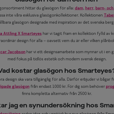
ögonsortiment hittar du glasögon för alla:
dam
,
herr
,
barn- och
ssa inte våra exklusiva glasögonkollektioner. Kollektionen
Tabe
ållbara glasögon designade med inspiration av det svenska ber
a Attling X Smarteyes
har vi tagit fram en kollektion fylld av k
aordinär design för alla – oavsett vem du är eller vilken plånbo
scar Jacobson
har vi ett designsamarbete som mynnar ut i en 
med fokus på tidlös estetik och modern svensk design.
Vad kostar glasögon hos Smarteyes
bra design ska vara tillgänglig för alla. Därför erbjuder vi bågar 
lipade glasögon
från endast 1000 kr. För dig som behöver
prog
finns kompletta alternativ från 2500 kr.
kar jag en synundersökning hos Sma
dersökning
redan idag och upptäck hur nya glasögon från Sma