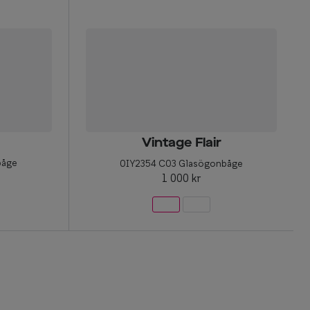
Vintage Flair
båge
0IY2354 C03 Glasögonbåge
1 000 kr