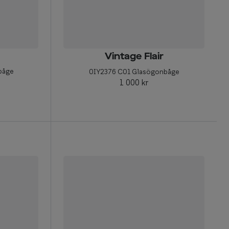
Vintage Flair
båge
0IY2376 C01 Glasögonbåge
1 000 kr