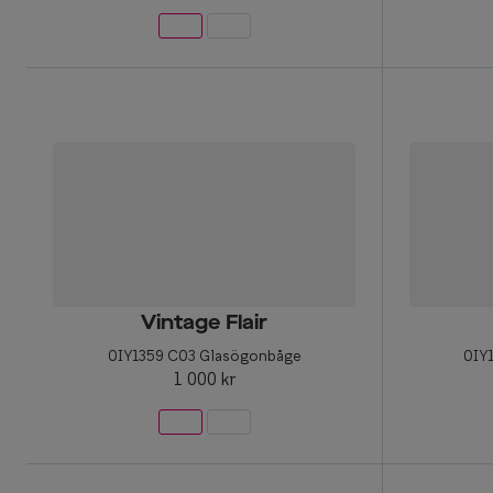
Vintage Flair
0IY1359 C03 Glasögonbåge
0IY
1 000 kr