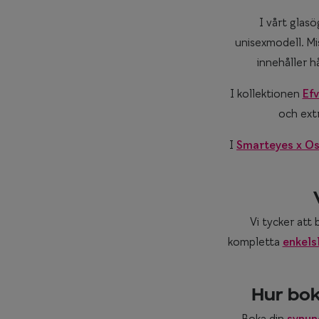
I vårt glas
unisexmodell. Mi
innehåller h
I kollektionen
Efv
och extr
I
Smarteyes x O
Vi tycker att 
kompletta
enkels
Hur bo
Boka din
synun