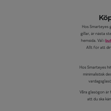
Köp
Hos Smarteyes gö
gillar, är nästa s
hemsida. Väl i
but
Allt för att d
Hos Smarteyes hitt
minimalistisk de
vardagsglasög
Våra glasögon är f
att du ska kän