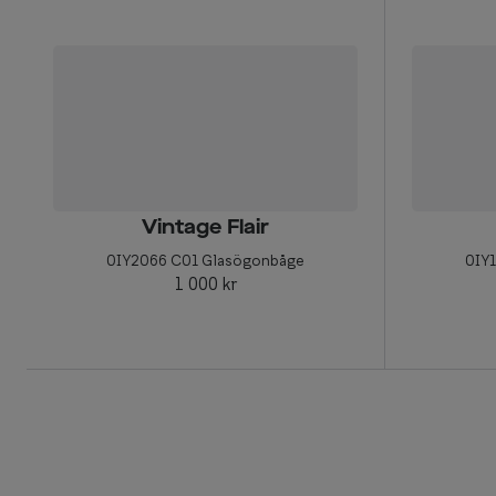
Vintage Flair
0IY2066 C01 Glasögonbåge
0IY
1 000 kr