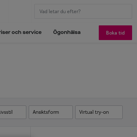
Boka tid
riser och service
Ögonhälsa
ivsstil
Ansiktsform
Virtual try-on