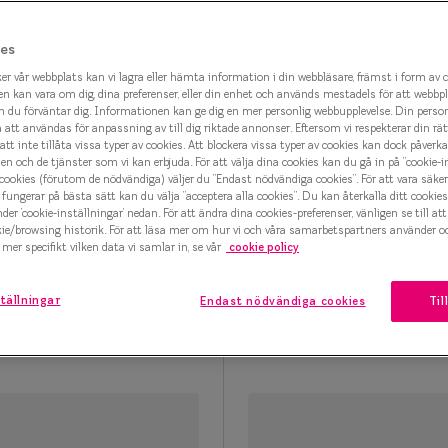
marteyes
es
x Smarteyes
er vår webbplats kan vi lagra eller hämta information i din webbläsare, främst i form av 
n kan vara om dig, dina preferenser, eller din enhet och används mestadels för att webbp
er Collection
 du förväntar dig. Informationen kan ge dig en mer personlig webbupplevelse. Din perso
tt användas för anpassning av till dig riktade annonser. Eftersom vi respekterar din rätt t
att inte tillåta vissa typer av cookies. Att blockera vissa typer av cookies kan dock påverk
n och de tjänster som vi kan erbjuda. För att välja dina cookies kan du gå in på ”cookie-in
 cookies (förutom de nödvändiga) väljer du ”Endast nödvändiga cookies”. För att vara säker
fungerar på bästa sätt kan du välja ”acceptera alla cookies”. Du kan återkalla ditt cooki
Vintage Flair
Vintage Flair
nder ’cookie-inställningar’ nedan. För att ändra dina cookies-preferenser, vänligen se till at
1373 C02 Glasögonbåge
0IY1372 C02 Glasögon
kie/browsing historik. För att läsa mer om hur vi och våra samarbetspartners använder o
1 000 kr
1 000 kr
mer specifikt vilken data vi samlar in, se vår
cookie policy
tällningar
Endast nödvändiga cookies
Til