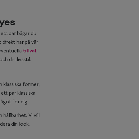
eyes
 ett par bågar du
 direkt här på vår
 eventuella
tillval
.
h din livsstil.
n klassiska former,
ett par klassiska
något för dig.
hållbarhet. Vi vill
adera din look.