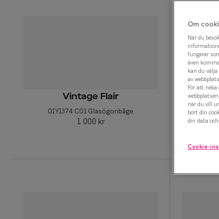
Efva Attling X S
Polariserande solglasögon
Om cooki
Oscar Jacobson 
Så väljer du rätt solglasögon
När du besök
informatione
Smarteyes Summ
fungerar som
även komma a
kan du välja 
av webbplatse
För att neka
webbplatsen 
Vintage Flair
när du vill u
0IY1374 C01 Glasögonbåge
0IY
bort din coo
1 000 kr
din data och 
Cookie-ins