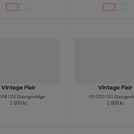
Vintage Flair
Vintage Flair
1358 C02 Glasögonbåge
0IY1350 C01 Glasögon
1 000 kr
1 000 kr