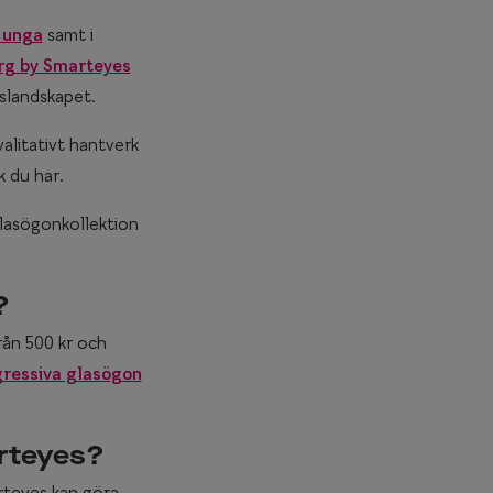
 unga
samt i
rg by Smarteyes
gslandskapet.
valitativt hantverk
k du har.
glasögonkollektion
?
från 500 kr och
ressiva glasögon
rteyes?
rteyes kan göra