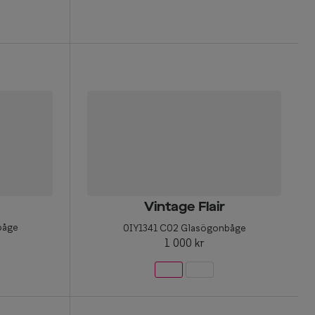
Vintage Flair
båge
0IY1341 C02 Glasögonbåge
1 000 kr