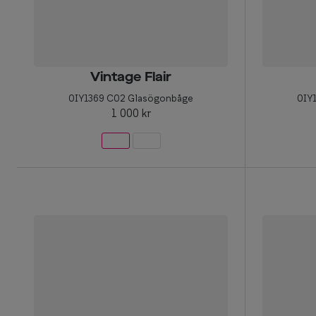
Vintage Flair
0IY1369 C02 Glasögonbåge
0IY
1 000 kr