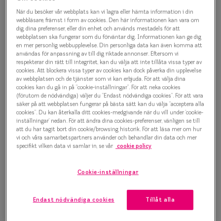
Progressi
När du besöker vår webbplats kan vi lagra eller hämta information i din
Oscar Jacobson 0IY2099 2
webbläsare, främst i form av cookies. Den här informationen kan vara om
Enkelslip
dig, dina preferenser, eller din enhet och används mestadels för att
Glasögonbåge
webbplatsen ska fungerar som du förväntar dig. Informationen kan ge dig
Terminalg
en mer personlig webbupplevelse. Din personliga data kan även komma att
1 500 kr
användas för anpassning av till dig riktade annonser. Eftersom vi
respekterar din rätt till integritet, kan du välja att inte tillåta vissa typer av
Läsglasög
cookies. Att blockera vissa typer av cookies kan dock påverka din upplevelse
av webbplatsen och de tjänster som vi kan erbjuda. För att välja dina
Olika glas 
cookies kan du gå in på ”cookie-inställningar”. För att neka cookies
Välj färg:
(förutom de nödvändiga) väljer du ”Endast nödvändiga cookies”. För att vara
säker på att webbplatsen fungerar på bästa sätt kan du välja ”acceptera alla
Svart
Kollektio
cookies”. Du kan återkalla ditt cookies-medgivande när du vill under ’cookie-
inställningar’ nedan. För att ändra dina cookies-preferenser, vänligen se till
Taberg by
att du har tagit bort din cookie/browsing historik. För att läsa mer om hur
vi och våra samarbetspartners använder och behandlar din data och mer
Efva Attl
specifikt vilken data vi samlar in, se vår
cookie policy
Oscar Jac
Bågstorlek
Cookie-inställningar
Smarteyes
XS
Upp till 119 mm
Endast nödvändiga cookies
Tillåt alla
Trender o
Osäker på vilken storlek du har? Se vår
Storleksguide