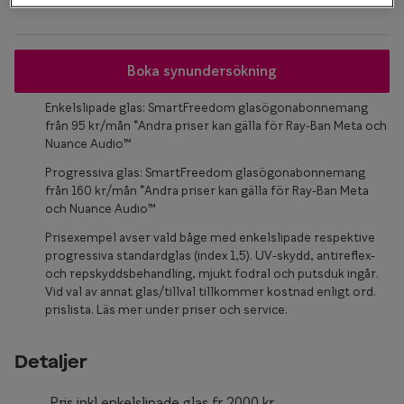
Glasögon 
Boka synundersökning
Enkelslipade glas: SmartFreedom glasögonabonnemang
från 95 kr/mån *Andra priser kan gälla för Ray-Ban Meta och
Nuance Audio™
Progressiva glas: SmartFreedom glasögonabonnemang
från 160 kr/mån *Andra priser kan gälla för Ray-Ban Meta
och Nuance Audio™
Prisexempel avser vald båge med enkelslipade respektive
progressiva standardglas (index 1,5). UV-skydd, antireflex-
och repskyddsbehandling, mjukt fodral och putsduk ingår.
Vid val av annat glas/tillval tillkommer kostnad enligt ord.
prislista. Läs mer under priser och service.
Detaljer
Pris inkl enkelslipade glas fr.2000 kr