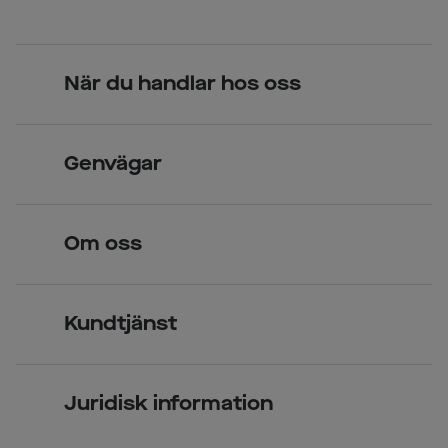
När du handlar hos oss
Skandinavisk unik design
Genvägar
Legitimerade optiker
Hitta butik
Om oss
Över 70 butiker
Synundersökning
Jobba hos oss
Glasögon
Kundtjänst
Företagsavtal
Solglasögon
Vanliga frågor & svar
Press
Kontaktlinser
Juridisk information
Kontakta oss
Om Smarteyes