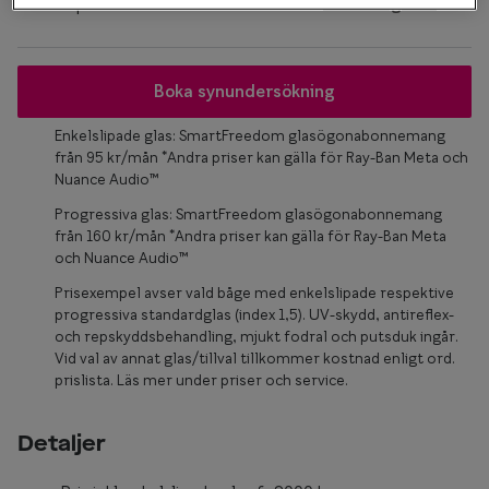
Osäker på vilken storlek du har? Se vår
Storleksguide
Glasögon 
Boka synundersökning
Enkelslipade glas: SmartFreedom glasögonabonnemang
från 95 kr/mån *Andra priser kan gälla för Ray-Ban Meta och
Nuance Audio™
Progressiva glas: SmartFreedom glasögonabonnemang
från 160 kr/mån *Andra priser kan gälla för Ray-Ban Meta
och Nuance Audio™
Prisexempel avser vald båge med enkelslipade respektive
progressiva standardglas (index 1,5). UV-skydd, antireflex-
och repskyddsbehandling, mjukt fodral och putsduk ingår.
Vid val av annat glas/tillval tillkommer kostnad enligt ord.
prislista. Läs mer under priser och service.
Detaljer