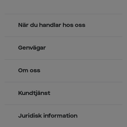
När du handlar hos oss
Skandinavisk unik design
Genvägar
Legitimerade optiker
Hitta butik
Om oss
Över 70 butiker
Synundersökning
Jobba hos oss
Glasögon
Kundtjänst
Företagsavtal
Solglasögon
Vanliga frågor & svar
Press
Kontaktlinser
Juridisk information
Kontakta oss
Om Smarteyes