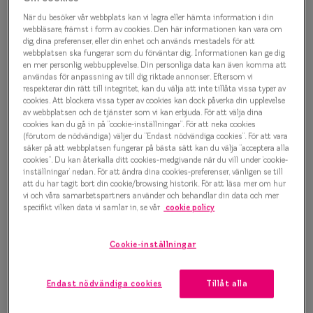
Progressi
När du besöker vår webbplats kan vi lagra eller hämta information i din
Oscar Jacobson 0IY2099 1
webbläsare, främst i form av cookies. Den här informationen kan vara om
Enkelslip
dig, dina preferenser, eller din enhet och används mestadels för att
Glasögonbåge
webbplatsen ska fungerar som du förväntar dig. Informationen kan ge dig
Terminalg
en mer personlig webbupplevelse. Din personliga data kan även komma att
användas för anpassning av till dig riktade annonser. Eftersom vi
1 500 kr
respekterar din rätt till integritet, kan du välja att inte tillåta vissa typer av
Läsglasög
cookies. Att blockera vissa typer av cookies kan dock påverka din upplevelse
av webbplatsen och de tjänster som vi kan erbjuda. För att välja dina
Olika glas 
cookies kan du gå in på ”cookie-inställningar”. För att neka cookies
Välj färg:
(förutom de nödvändiga) väljer du ”Endast nödvändiga cookies”. För att vara
säker på att webbplatsen fungerar på bästa sätt kan du välja ”acceptera alla
Kollektio
Havana
cookies”. Du kan återkalla ditt cookies-medgivande när du vill under ’cookie-
inställningar’ nedan. För att ändra dina cookies-preferenser, vänligen se till
Taberg by
att du har tagit bort din cookie/browsing historik. För att läsa mer om hur
vi och våra samarbetspartners använder och behandlar din data och mer
Efva Attl
specifikt vilken data vi samlar in, se vår
cookie policy
Oscar Jac
Bågstorlek
Cookie-inställningar
Smarteyes
XS
Upp till 119 mm
Endast nödvändiga cookies
Tillåt alla
Trender o