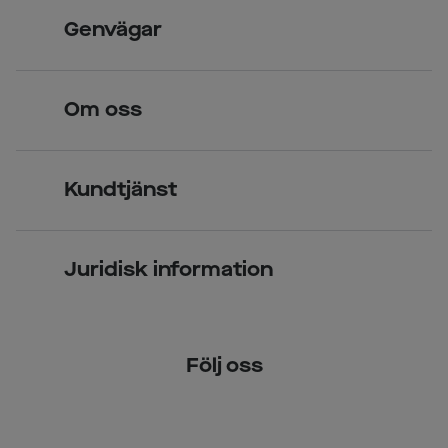
Skandinavisk unik design
Genvägar
Legitimerade optiker
Hitta butik
Om oss
Över 70 butiker
Synundersökning
Jobba hos oss
Glasögon
Kundtjänst
Företagsavtal
Solglasögon
Vanliga frågor & svar
Press
Kontaktlinser
Juridisk information
Kontakta oss
Om Smarteyes
Integritetspolicy
Följ oss
Cookiepolicy
Tillgänglighet