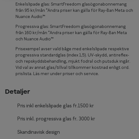
Glasögon 
Enkelslipade glas: SmartFreedom glasögonabonnemang
från 95 kr/mån *Andra priser kan gälla för Ray-Ban Meta och
Nuance Audio™
Progressiva glas: SmartFreedom glasögonabonnemang
från 160 kr/mån *Andra priser kan gälla för Ray-Ban Meta
och Nuance Audio™
Prisexempel avser vald båge med enkelslipade respektive
progressiva standardglas (index 1,5). UV-skydd, antireflex-
och repskyddsbehandling, mjukt fodral och putsduk ingår.
Vid val av annat glas/tillval tillkommer kostnad enligt ord.
prislista. Läs mer under priser och service.
Detaljer
Pris inkl enkelslipade glas fr.1500 kr
Pris inkl. progressiva glas fr. 3000 kr
Skandinavisk design