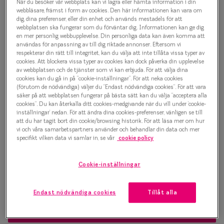
1 000 kr
När du besöker vår webbplats kan vi lagra eller hämta information i din
Progressi
webbläsare, främst i form av cookies. Den här informationen kan vara om
dig, dina preferenser, eller din enhet och används mestadels för att
Enkelslip
webbplatsen ska fungerar som du förväntar dig. Informationen kan ge dig
en mer personlig webbupplevelse. Din personliga data kan även komma att
Välj färg:
användas för anpassning av till dig riktade annonser. Eftersom vi
Terminalg
respekterar din rätt till integritet, kan du välja att inte tillåta vissa typer av
Brun
cookies. Att blockera vissa typer av cookies kan dock påverka din upplevelse
Läsglasög
av webbplatsen och de tjänster som vi kan erbjuda. För att välja dina
cookies kan du gå in på ”cookie-inställningar”. För att neka cookies
Olika glas 
(förutom de nödvändiga) väljer du ”Endast nödvändiga cookies”. För att vara
säker på att webbplatsen fungerar på bästa sätt kan du välja ”acceptera alla
cookies”. Du kan återkalla ditt cookies-medgivande när du vill under ’cookie-
Kollektio
inställningar’ nedan. För att ändra dina cookies-preferenser, vänligen se till
Bågstorlek
att du har tagit bort din cookie/browsing historik. För att läsa mer om hur
Taberg by
vi och våra samarbetspartners använder och behandlar din data och mer
S
M
specifikt vilken data vi samlar in, se vår
cookie policy
Efva Attl
120-126 mm
127-137 mm
Cookie-inställningar
Oscar Jac
Osäker på vilken storlek du har? Se vår
Storleksguide
Smarteyes
Endast nödvändiga cookies
Tillåt alla
Trender o
Boka synundersökning