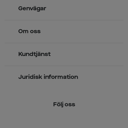
Skandinavisk unik design
Genvägar
Legitimerade optiker
Hitta butik
Om oss
Över 70 butiker
Synundersökning
Jobba hos oss
Glasögon
Kundtjänst
Företagsavtal
Solglasögon
Vanliga frågor & svar
Press
Kontaktlinser
Juridisk information
Kontakta oss
Om Smarteyes
Integritetspolicy
Följ oss
Cookiepolicy
Tillgänglighet