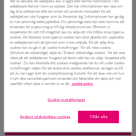
1 000 kr
När du besöker vår webbplats kan vi lagra eller hämta information i din
Progressi
webbläsare, främst i form av cookies. Den här informationen kan vara om
dig, dina preferenser, eller din enhet och används mestadels för att
Enkelslip
webbplatsen ska fungerar som du förväntar dig. Informationen kan ge dig
en mer personlig webbupplevelse. Din personliga data kan även komma att
Välj färg:
användas för anpassning av till dig riktade annonser. Eftersom vi
Terminalg
respekterar din rätt till integritet, kan du välja att inte tillåta vissa typer av
Röd
cookies. Att blockera vissa typer av cookies kan dock påverka din upplevelse
Läsglasög
av webbplatsen och de tjänster som vi kan erbjuda. För att välja dina
cookies kan du gå in på ”cookie-inställningar”. För att neka cookies
Olika glas 
(förutom de nödvändiga) väljer du ”Endast nödvändiga cookies”. För att vara
säker på att webbplatsen fungerar på bästa sätt kan du välja ”acceptera alla
cookies”. Du kan återkalla ditt cookies-medgivande när du vill under ’cookie-
Kollektio
inställningar’ nedan. För att ändra dina cookies-preferenser, vänligen se till
Bågstorlek
att du har tagit bort din cookie/browsing historik. För att läsa mer om hur
Taberg by
vi och våra samarbetspartners använder och behandlar din data och mer
S
specifikt vilken data vi samlar in, se vår
cookie policy
Efva Attl
120-126 mm
Cookie-inställningar
Oscar Jac
Osäker på vilken storlek du har? Se vår
Storleksguide
Smarteyes
Endast nödvändiga cookies
Tillåt alla
Trender o
Boka synundersökning