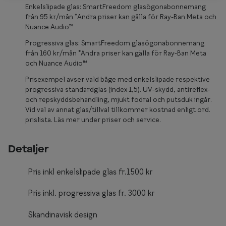
Glasögon 
Enkelslipade glas: SmartFreedom glasögonabonnemang
från 95 kr/mån *Andra priser kan gälla för Ray-Ban Meta och
Nuance Audio™
Progressiva glas: SmartFreedom glasögonabonnemang
från 160 kr/mån *Andra priser kan gälla för Ray-Ban Meta
och Nuance Audio™
Prisexempel avser vald båge med enkelslipade respektive
progressiva standardglas (index 1,5). UV-skydd, antireflex-
och repskyddsbehandling, mjukt fodral och putsduk ingår.
Vid val av annat glas/tillval tillkommer kostnad enligt ord.
prislista. Läs mer under priser och service.
Detaljer
Pris inkl enkelslipade glas fr.1500 kr
Pris inkl. progressiva glas fr. 3000 kr
Skandinavisk design