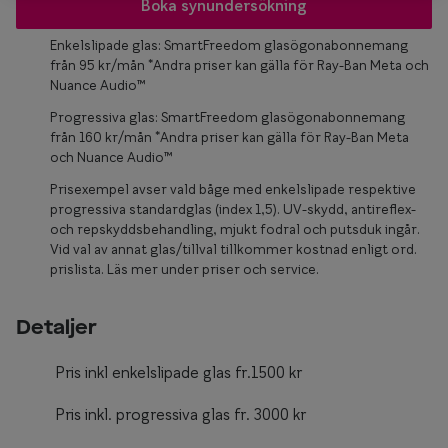
Glasögon 
Boka synundersökning
Enkelslipade glas: SmartFreedom glasögonabonnemang
från 95 kr/mån *Andra priser kan gälla för Ray-Ban Meta och
Nuance Audio™
Progressiva glas: SmartFreedom glasögonabonnemang
från 160 kr/mån *Andra priser kan gälla för Ray-Ban Meta
och Nuance Audio™
Prisexempel avser vald båge med enkelslipade respektive
progressiva standardglas (index 1,5). UV-skydd, antireflex-
och repskyddsbehandling, mjukt fodral och putsduk ingår.
Vid val av annat glas/tillval tillkommer kostnad enligt ord.
prislista. Läs mer under priser och service.
Detaljer
Pris inkl enkelslipade glas fr.1500 kr
Pris inkl. progressiva glas fr. 3000 kr