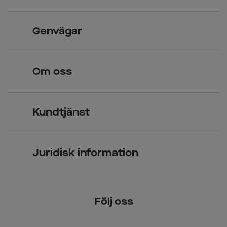
Skandinavisk unik design
Genvägar
Legitimerade optiker
Hitta butik
Om oss
Över 70 butiker
Synundersökning
Jobba hos oss
Glasögon
Kundtjänst
Företagsavtal
Solglasögon
Vanliga frågor & svar
Press
Kontaktlinser
Juridisk information
Kontakta oss
Om Smarteyes
Integritetspolicy
Följ oss
Cookiepolicy
Tillgänglighet