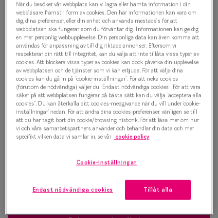
När du besöker vår webbplats kan vi lagra eller hämta information i din
Progressi
webbläsare, främst i form av cookies. Den här informationen kan vara om
1 000 kr
dig, dina preferenser, eller din enhet och används mestadels för att
Enkelslip
webbplatsen ska fungerar som du förväntar dig. Informationen kan ge dig
en mer personlig webbupplevelse. Din personliga data kan även komma att
Terminalg
användas för anpassning av till dig riktade annonser. Eftersom vi
respekterar din rätt till integritet, kan du välja att inte tillåta vissa typer av
Välj färg:
cookies. Att blockera vissa typer av cookies kan dock påverka din upplevelse
Läsglasög
Svart
av webbplatsen och de tjänster som vi kan erbjuda. För att välja dina
cookies kan du gå in på ”cookie-inställningar”. För att neka cookies
Olika glas 
(förutom de nödvändiga) väljer du ”Endast nödvändiga cookies”. För att vara
säker på att webbplatsen fungerar på bästa sätt kan du välja ”acceptera alla
cookies”. Du kan återkalla ditt cookies-medgivande när du vill under ’cookie-
Kollektio
inställningar’ nedan. För att ändra dina cookies-preferenser, vänligen se till
att du har tagit bort din cookie/browsing historik. För att läsa mer om hur
Taberg by
vi och våra samarbetspartners använder och behandlar din data och mer
Bågstorlek
specifikt vilken data vi samlar in, se vår
cookie policy
Efva Attl
XS
Upp till 119 mm
Oscar Jac
Cookie-inställningar
Osäker på vilken storlek du har? Se vår
Storleksguide
Smarteyes
Endast nödvändiga cookies
Tillåt alla
Trender o