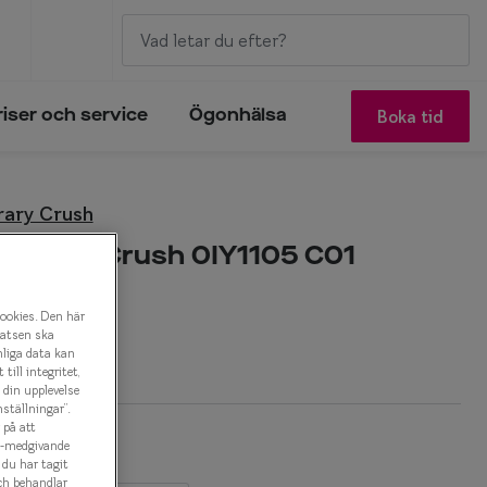
Boka tid
riser och service
Ögonhälsa
ary Crush
porary Crush 0IY1105 C01
onbåge
cookies. Den här
latsen ska
r
nliga data kan
ill integritet,
a din upplevelse
ställningar”.
 på att
es-medgivande
t du har tagit
ch behandlar