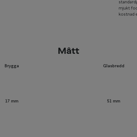
standardg
mjukt fod
kostnad e
Mått
Brygga
Glasbredd
51 mm
17 mm