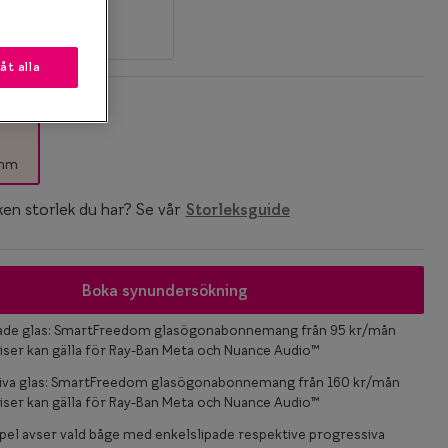
låt alla
k
 mm
ken storlek du har? Se vår
Storleksguide
Boka synundersökning
pade glas: SmartFreedom glasögonabonnemang från 95 kr/mån
iser kan gälla för Ray-Ban Meta och Nuance Audio™
iva glas: SmartFreedom glasögonabonnemang från 160 kr/mån
iser kan gälla för Ray-Ban Meta och Nuance Audio™
el avser vald båge med enkelslipade respektive progressiva