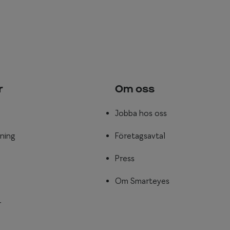
r
Om oss
Jobba hos oss
ning
Företagsavtal
Press
Om Smarteyes
r