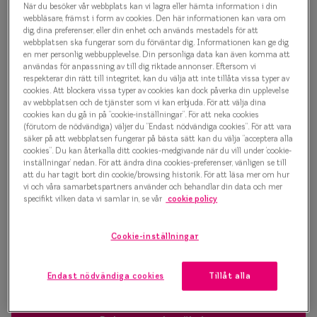
När du besöker vår webbplats kan vi lagra eller hämta information i din
Progressi
webbläsare, främst i form av cookies. Den här informationen kan vara om
1 000 kr
dig, dina preferenser, eller din enhet och används mestadels för att
Enkelslip
webbplatsen ska fungerar som du förväntar dig. Informationen kan ge dig
en mer personlig webbupplevelse. Din personliga data kan även komma att
Terminalg
användas för anpassning av till dig riktade annonser. Eftersom vi
respekterar din rätt till integritet, kan du välja att inte tillåta vissa typer av
Välj färg:
cookies. Att blockera vissa typer av cookies kan dock påverka din upplevelse
Läsglasög
Havana
av webbplatsen och de tjänster som vi kan erbjuda. För att välja dina
cookies kan du gå in på ”cookie-inställningar”. För att neka cookies
Olika glas 
(förutom de nödvändiga) väljer du ”Endast nödvändiga cookies”. För att vara
säker på att webbplatsen fungerar på bästa sätt kan du välja ”acceptera alla
cookies”. Du kan återkalla ditt cookies-medgivande när du vill under ’cookie-
Kollektio
inställningar’ nedan. För att ändra dina cookies-preferenser, vänligen se till
att du har tagit bort din cookie/browsing historik. För att läsa mer om hur
Taberg by
vi och våra samarbetspartners använder och behandlar din data och mer
Bågstorlek
specifikt vilken data vi samlar in, se vår
cookie policy
Efva Attl
S
120-126 mm
Oscar Jac
Cookie-inställningar
Osäker på vilken storlek du har? Se vår
Storleksguide
Smarteyes
Endast nödvändiga cookies
Tillåt alla
Trender o