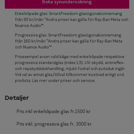
Glasögon 
Boka synundersökning
Enkelslipade glas: SmartFreedom glasögonabonnemang
från 95 kr/mån *Andra priser kan gälla för Ray-Ban Meta och
Nuance Audio™
Progressiva glas: SmartFreedom glasögonabonnemang
från 160 kr/mån *Andra priser kan gälla för Ray-Ban Meta
och Nuance Audio™
Prisexempel avser vald båge med enkelslipade respektive
progressiva standardglas (index 1,5). UV-skydd, antireflex-
och repskyddsbehandling, mjukt fodral och putsduk ingår.
Vid val av annat glas/tillval tillkommer kostnad enligt ord.
prislista. Läs mer under priser och service.
Detaljer
Pris inkl enkelslipade glas fr.1500 kr
Pris inkl. progressiva glas fr. 3000 kr