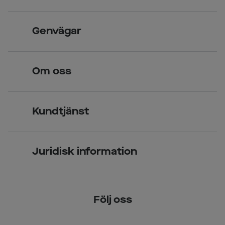
Skandinavisk unik design
Genvägar
Legitimerade optiker
Hitta butik
Om oss
Över 70 butiker
Synundersökning
Jobba hos oss
Glasögon
Kundtjänst
Företagsavtal
Solglasögon
Vanliga frågor & svar
Press
Kontaktlinser
Juridisk information
Kontakta oss
Om Smarteyes
Integritetspolicy
Följ oss
Cookiepolicy
Tillgänglighet