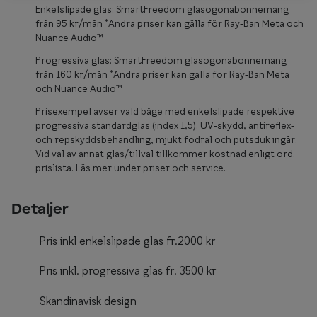
Glasögon 
Enkelslipade glas: SmartFreedom glasögonabonnemang
från 95 kr/mån *Andra priser kan gälla för Ray-Ban Meta och
Nuance Audio™
Progressiva glas: SmartFreedom glasögonabonnemang
från 160 kr/mån *Andra priser kan gälla för Ray-Ban Meta
och Nuance Audio™
Prisexempel avser vald båge med enkelslipade respektive
progressiva standardglas (index 1,5). UV-skydd, antireflex-
och repskyddsbehandling, mjukt fodral och putsduk ingår.
Vid val av annat glas/tillval tillkommer kostnad enligt ord.
prislista. Läs mer under priser och service.
Detaljer
Pris inkl enkelslipade glas fr.2000 kr
Pris inkl. progressiva glas fr. 3500 kr
Skandinavisk design