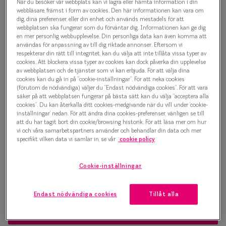
1 500 kr
När du besöker vår webbplats kan vi lagra eller hämta information i din
Progressi
webbläsare, främst i form av cookies. Den här informationen kan vara om
dig, dina preferenser, eller din enhet och används mestadels för att
Enkelslip
webbplatsen ska fungerar som du förväntar dig. Informationen kan ge dig
en mer personlig webbupplevelse. Din personliga data kan även komma att
Välj färg:
användas för anpassning av till dig riktade annonser. Eftersom vi
Terminalg
respekterar din rätt till integritet, kan du välja att inte tillåta vissa typer av
Grön
cookies. Att blockera vissa typer av cookies kan dock påverka din upplevelse
Läsglasög
av webbplatsen och de tjänster som vi kan erbjuda. För att välja dina
cookies kan du gå in på ”cookie-inställningar”. För att neka cookies
Olika glas 
(förutom de nödvändiga) väljer du ”Endast nödvändiga cookies”. För att vara
säker på att webbplatsen fungerar på bästa sätt kan du välja ”acceptera alla
cookies”. Du kan återkalla ditt cookies-medgivande när du vill under ’cookie-
Kollektio
inställningar’ nedan. För att ändra dina cookies-preferenser, vänligen se till
Bågstorlek
att du har tagit bort din cookie/browsing historik. För att läsa mer om hur
Taberg by
vi och våra samarbetspartners använder och behandlar din data och mer
S
M
specifikt vilken data vi samlar in, se vår
cookie policy
Efva Attl
120-126 mm
127-137 mm
Cookie-inställningar
Oscar Jac
Osäker på vilken storlek du har? Se vår
Storleksguide
Smarteyes
Endast nödvändiga cookies
Tillåt alla
Trender o
Boka synundersökning