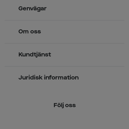
Skandinavisk unik design
Genvägar
Legitimerade optiker
Hitta butik
Om oss
Över 70 butiker
Synundersökning
Jobba hos oss
Glasögon
Kundtjänst
Företagsavtal
Solglasögon
Vanliga frågor & svar
Press
Kontaktlinser
Juridisk information
Kontakta oss
Om Smarteyes
Integritetspolicy
Följ oss
Cookiepolicy
Tillgänglighet