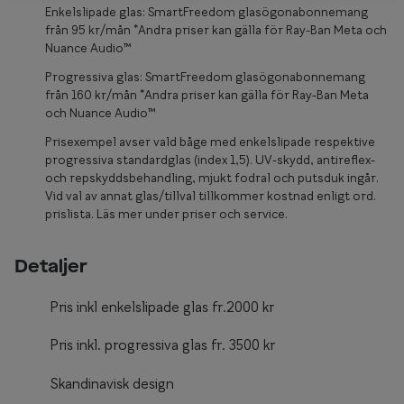
Glasögon 
Enkelslipade glas: SmartFreedom glasögonabonnemang
från 95 kr/mån *Andra priser kan gälla för Ray-Ban Meta och
Nuance Audio™
Progressiva glas: SmartFreedom glasögonabonnemang
från 160 kr/mån *Andra priser kan gälla för Ray-Ban Meta
och Nuance Audio™
Prisexempel avser vald båge med enkelslipade respektive
progressiva standardglas (index 1,5). UV-skydd, antireflex-
och repskyddsbehandling, mjukt fodral och putsduk ingår.
Vid val av annat glas/tillval tillkommer kostnad enligt ord.
prislista. Läs mer under priser och service.
Detaljer
Pris inkl enkelslipade glas fr.2000 kr
Pris inkl. progressiva glas fr. 3500 kr
Skandinavisk design