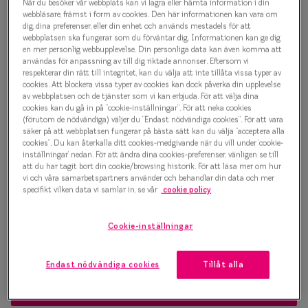
1 500 kr
När du besöker vår webbplats kan vi lagra eller hämta information i din
Progressi
webbläsare, främst i form av cookies. Den här informationen kan vara om
dig, dina preferenser, eller din enhet och används mestadels för att
Enkelslip
webbplatsen ska fungerar som du förväntar dig. Informationen kan ge dig
en mer personlig webbupplevelse. Din personliga data kan även komma att
Välj färg:
användas för anpassning av till dig riktade annonser. Eftersom vi
Terminalg
respekterar din rätt till integritet, kan du välja att inte tillåta vissa typer av
Grå
cookies. Att blockera vissa typer av cookies kan dock påverka din upplevelse
Läsglasög
av webbplatsen och de tjänster som vi kan erbjuda. För att välja dina
cookies kan du gå in på ”cookie-inställningar”. För att neka cookies
Olika glas 
(förutom de nödvändiga) väljer du ”Endast nödvändiga cookies”. För att vara
säker på att webbplatsen fungerar på bästa sätt kan du välja ”acceptera alla
cookies”. Du kan återkalla ditt cookies-medgivande när du vill under ’cookie-
Kollektio
inställningar’ nedan. För att ändra dina cookies-preferenser, vänligen se till
Bågstorlek
att du har tagit bort din cookie/browsing historik. För att läsa mer om hur
Taberg by
vi och våra samarbetspartners använder och behandlar din data och mer
S
L
specifikt vilken data vi samlar in, se vår
cookie policy
Efva Attl
120-126 mm
Från 138 mm
Cookie-inställningar
Oscar Jac
Osäker på vilken storlek du har? Se vår
Storleksguide
Smarteyes
Endast nödvändiga cookies
Tillåt alla
Trender o
Boka synundersökning