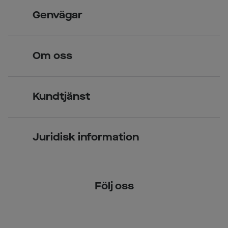
Skandinavisk unik design
Genvägar
Legitimerade optiker
Hitta butik
Om oss
Över 70 butiker
Synundersökning
Jobba hos oss
Glasögon
Kundtjänst
Företagsavtal
Solglasögon
Vanliga frågor & svar
Press
Kontaktlinser
Juridisk information
Kontakta oss
Om Smarteyes
Integritetspolicy
Följ oss
Cookiepolicy
Tillgänglighet