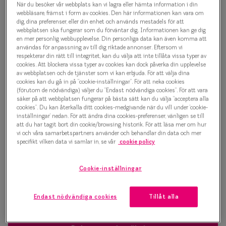
När du besöker vår webbplats kan vi lagra eller hämta information i din
Progressi
webbläsare, främst i form av cookies. Den här informationen kan vara om
500 kr
dig, dina preferenser, eller din enhet och används mestadels för att
Enkelslip
webbplatsen ska fungerar som du förväntar dig. Informationen kan ge dig
en mer personlig webbupplevelse. Din personliga data kan även komma att
Terminalg
användas för anpassning av till dig riktade annonser. Eftersom vi
respekterar din rätt till integritet, kan du välja att inte tillåta vissa typer av
Välj färg:
cookies. Att blockera vissa typer av cookies kan dock påverka din upplevelse
Läsglasög
Guld
av webbplatsen och de tjänster som vi kan erbjuda. För att välja dina
cookies kan du gå in på ”cookie-inställningar”. För att neka cookies
Olika glas 
(förutom de nödvändiga) väljer du ”Endast nödvändiga cookies”. För att vara
säker på att webbplatsen fungerar på bästa sätt kan du välja ”acceptera alla
cookies”. Du kan återkalla ditt cookies-medgivande när du vill under ’cookie-
Kollektio
inställningar’ nedan. För att ändra dina cookies-preferenser, vänligen se till
att du har tagit bort din cookie/browsing historik. För att läsa mer om hur
Taberg by
vi och våra samarbetspartners använder och behandlar din data och mer
Bågstorlek
specifikt vilken data vi samlar in, se vår
cookie policy
Efva Attl
S
120-126 mm
Oscar Jac
Cookie-inställningar
Osäker på vilken storlek du har? Se vår
Storleksguide
Smarteyes
Endast nödvändiga cookies
Tillåt alla
Trender o