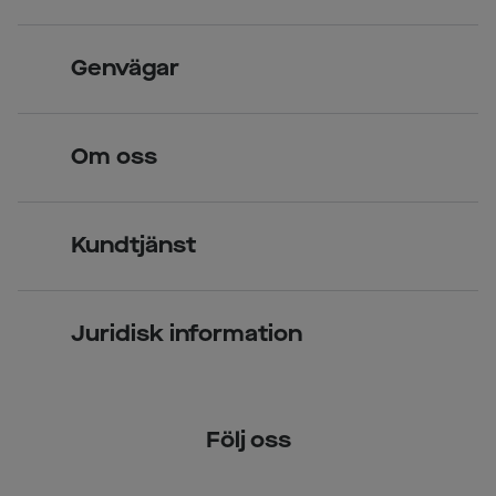
Skandinavisk unik design
Genvägar
Legitimerade optiker
Hitta butik
Om oss
Över 70 butiker
Synundersökning
Jobba hos oss
Glasögon
Kundtjänst
Företagsavtal
Solglasögon
Vanliga frågor & svar
Press
Kontaktlinser
Juridisk information
Kontakta oss
Om Smarteyes
Integritetspolicy
Följ oss
Cookiepolicy
Tillgänglighet