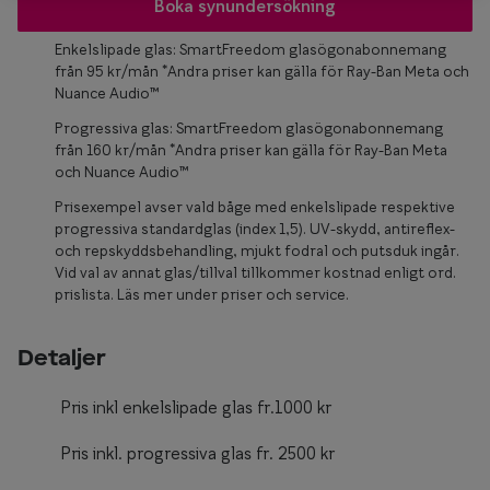
Glasögon 
Boka synundersökning
Enkelslipade glas: SmartFreedom glasögonabonnemang
från 95 kr/mån *Andra priser kan gälla för Ray-Ban Meta och
Nuance Audio™
Progressiva glas: SmartFreedom glasögonabonnemang
från 160 kr/mån *Andra priser kan gälla för Ray-Ban Meta
och Nuance Audio™
Prisexempel avser vald båge med enkelslipade respektive
progressiva standardglas (index 1,5). UV-skydd, antireflex-
och repskyddsbehandling, mjukt fodral och putsduk ingår.
Vid val av annat glas/tillval tillkommer kostnad enligt ord.
prislista. Läs mer under priser och service.
Detaljer
Pris inkl enkelslipade glas fr.1000 kr
Pris inkl. progressiva glas fr. 2500 kr