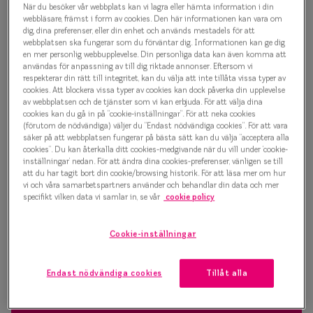
Glasögonbåge
När du besöker vår webbplats kan vi lagra eller hämta information i din
Progressi
webbläsare, främst i form av cookies. Den här informationen kan vara om
500 kr
dig, dina preferenser, eller din enhet och används mestadels för att
Enkelslip
webbplatsen ska fungerar som du förväntar dig. Informationen kan ge dig
en mer personlig webbupplevelse. Din personliga data kan även komma att
Terminalg
användas för anpassning av till dig riktade annonser. Eftersom vi
respekterar din rätt till integritet, kan du välja att inte tillåta vissa typer av
Välj färg:
cookies. Att blockera vissa typer av cookies kan dock påverka din upplevelse
Läsglasög
Rosa
av webbplatsen och de tjänster som vi kan erbjuda. För att välja dina
cookies kan du gå in på ”cookie-inställningar”. För att neka cookies
Olika glas 
(förutom de nödvändiga) väljer du ”Endast nödvändiga cookies”. För att vara
säker på att webbplatsen fungerar på bästa sätt kan du välja ”acceptera alla
cookies”. Du kan återkalla ditt cookies-medgivande när du vill under ’cookie-
Kollektio
inställningar’ nedan. För att ändra dina cookies-preferenser, vänligen se till
att du har tagit bort din cookie/browsing historik. För att läsa mer om hur
Taberg by
vi och våra samarbetspartners använder och behandlar din data och mer
Bågstorlek
specifikt vilken data vi samlar in, se vår
cookie policy
Efva Attl
S
120-126 mm
Oscar Jac
Cookie-inställningar
Smarteyes
Osäker på vilken storlek du har? Se vår
Storleksguide
Endast nödvändiga cookies
Tillåt alla
Trender o