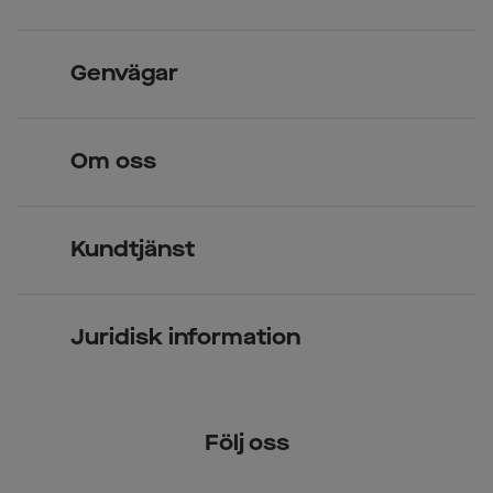
Skandinavisk unik design
Genvägar
Legitimerade optiker
Hitta butik
Om oss
Över 70 butiker
Synundersökning
Jobba hos oss
Glasögon
Kundtjänst
Företagsavtal
Solglasögon
Vanliga frågor & svar
Press
Kontaktlinser
Juridisk information
Kontakta oss
Om Smarteyes
Integritetspolicy
Följ oss
Cookiepolicy