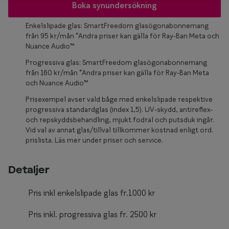
Glasögon 
Boka synundersökning
Enkelslipade glas: SmartFreedom glasögonabonnemang
från 95 kr/mån *Andra priser kan gälla för Ray-Ban Meta och
Nuance Audio™
Progressiva glas: SmartFreedom glasögonabonnemang
från 160 kr/mån *Andra priser kan gälla för Ray-Ban Meta
och Nuance Audio™
Prisexempel avser vald båge med enkelslipade respektive
progressiva standardglas (index 1,5). UV-skydd, antireflex-
och repskyddsbehandling, mjukt fodral och putsduk ingår.
Vid val av annat glas/tillval tillkommer kostnad enligt ord.
prislista. Läs mer under priser och service.
Detaljer
Pris inkl enkelslipade glas fr.1000 kr
Pris inkl. progressiva glas fr. 2500 kr