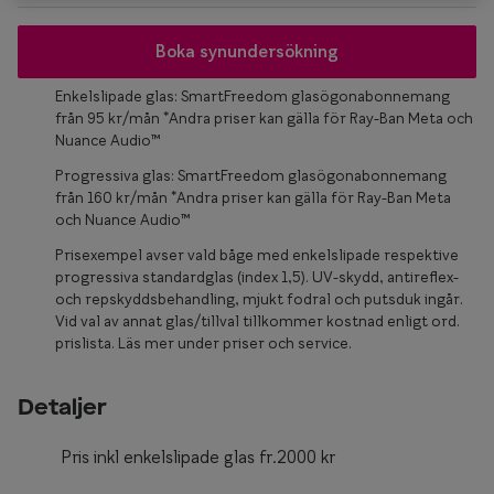
Glasögon 
Boka synundersökning
Enkelslipade glas: SmartFreedom glasögonabonnemang
från 95 kr/mån *Andra priser kan gälla för Ray-Ban Meta och
Nuance Audio™
Progressiva glas: SmartFreedom glasögonabonnemang
från 160 kr/mån *Andra priser kan gälla för Ray-Ban Meta
och Nuance Audio™
Prisexempel avser vald båge med enkelslipade respektive
progressiva standardglas (index 1,5). UV-skydd, antireflex-
och repskyddsbehandling, mjukt fodral och putsduk ingår.
Vid val av annat glas/tillval tillkommer kostnad enligt ord.
prislista. Läs mer under priser och service.
Detaljer
Pris inkl enkelslipade glas fr.2000 kr