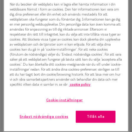
Efva Attling 8015 7277
Progressi
När du besöker vår webbplats kan vi lagra eller hämta information i din
webbläsare, främst i form av cookies. Den här informationen kan vara om
Glasögonbåge
dig, dina preferenser, eller din enhet och används mestadels för att
Enkelslip
webbplatsen ska fungerar som du förväntar dig. Informationen kan ge dig
1 500 kr
en mer personlig webbupplevelse. Din personliga data kan även komma att
Terminalg
användas för anpassning av till dig riktade annonser. Eftersom vi
respekterar din rätt till integritet, kan du välja att inte tillåta vissa typer av
Läsglasög
cookies. Att blockera vissa typer av cookies kan dock påverka din upplevelse
av webbplatsen och de tjänster som vi kan erbjuda. För att välja dina
Välj färg:
cookies kan du gå in på ”cookie-inställningar”. För att neka cookies
Olika glas 
Havana
(förutom de nödvändiga) väljer du ”Endast nödvändiga cookies”. För att vara
säker på att webbplatsen fungerar på bästa sätt kan du välja ”acceptera alla
Kollektio
cookies”. Du kan återkalla ditt cookies-medgivande när du vill under ’cookie-
inställningar’ nedan. För att ändra dina cookies-preferenser, vänligen se till
Taberg by
att du har tagit bort din cookie/browsing historik. För att läsa mer om hur
vi och våra samarbetspartners använder och behandlar din data och mer
specifikt vilken data vi samlar in, se vår
cookie policy
Efva Attl
Bågstorlek
Oscar Jac
Cookie-inställningar
S
120-126 mm
Smarteyes
Endast nödvändiga cookies
Tillåt alla
Osäker på vilken storlek du har? Se vår
Storleksguide
Trender o