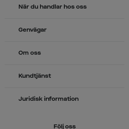
När du handlar hos oss
Skandinavisk unik design
Genvägar
Legitimerade optiker
Hitta butik
Om oss
Över 70 butiker
Synundersökning
Jobba hos oss
Glasögon
Kundtjänst
Företagsavtal
Solglasögon
Vanliga frågor & svar
Press
Kontaktlinser
Juridisk information
Kontakta oss
Om Smarteyes
Integritetspolicy
Följ oss
Cookiepolicy