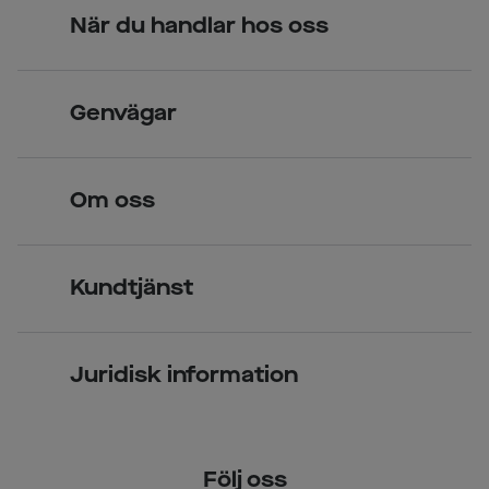
När du handlar hos oss
Skandinavisk unik design
Genvägar
Legitimerade optiker
Hitta butik
Om oss
Över 70 butiker
Synundersökning
Jobba hos oss
Glasögon
Kundtjänst
Företagsavtal
Solglasögon
Vanliga frågor & svar
Press
Kontaktlinser
Juridisk information
Kontakta oss
Om Smarteyes
Integritetspolicy
Följ oss
Cookiepolicy