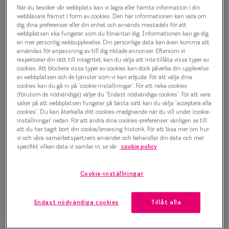
Efva Attling 8015 9999
Progressi
När du besöker vår webbplats kan vi lagra eller hämta information i din
webbläsare, främst i form av cookies. Den här informationen kan vara om
Glasögonbåge
dig, dina preferenser, eller din enhet och används mestadels för att
Enkelslip
webbplatsen ska fungerar som du förväntar dig. Informationen kan ge dig
1 500 kr
en mer personlig webbupplevelse. Din personliga data kan även komma att
Terminalg
användas för anpassning av till dig riktade annonser. Eftersom vi
respekterar din rätt till integritet, kan du välja att inte tillåta vissa typer av
Läsglasög
cookies. Att blockera vissa typer av cookies kan dock påverka din upplevelse
av webbplatsen och de tjänster som vi kan erbjuda. För att välja dina
Välj färg:
cookies kan du gå in på ”cookie-inställningar”. För att neka cookies
Olika glas 
Svart
(förutom de nödvändiga) väljer du ”Endast nödvändiga cookies”. För att vara
säker på att webbplatsen fungerar på bästa sätt kan du välja ”acceptera alla
Kollektio
cookies”. Du kan återkalla ditt cookies-medgivande när du vill under ’cookie-
inställningar’ nedan. För att ändra dina cookies-preferenser, vänligen se till
Taberg by
att du har tagit bort din cookie/browsing historik. För att läsa mer om hur
vi och våra samarbetspartners använder och behandlar din data och mer
specifikt vilken data vi samlar in, se vår
cookie policy
Efva Attl
Bågstorlek
Oscar Jac
Cookie-inställningar
S
120-126 mm
Smarteyes
Endast nödvändiga cookies
Tillåt alla
Osäker på vilken storlek du har? Se vår
Storleksguide
Trender o