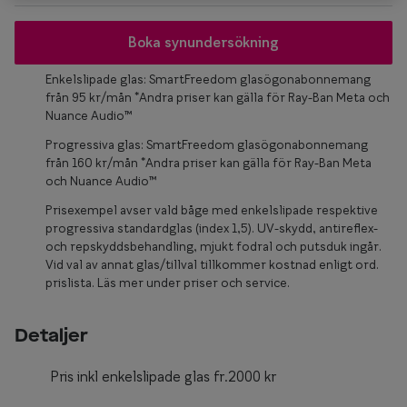
Glasögon 
Boka synundersökning
Enkelslipade glas: SmartFreedom glasögonabonnemang
från 95 kr/mån *Andra priser kan gälla för Ray-Ban Meta och
Nuance Audio™
Progressiva glas: SmartFreedom glasögonabonnemang
från 160 kr/mån *Andra priser kan gälla för Ray-Ban Meta
och Nuance Audio™
Prisexempel avser vald båge med enkelslipade respektive
progressiva standardglas (index 1,5). UV-skydd, antireflex-
och repskyddsbehandling, mjukt fodral och putsduk ingår.
Vid val av annat glas/tillval tillkommer kostnad enligt ord.
prislista. Läs mer under priser och service.
Detaljer
Pris inkl enkelslipade glas fr.2000 kr