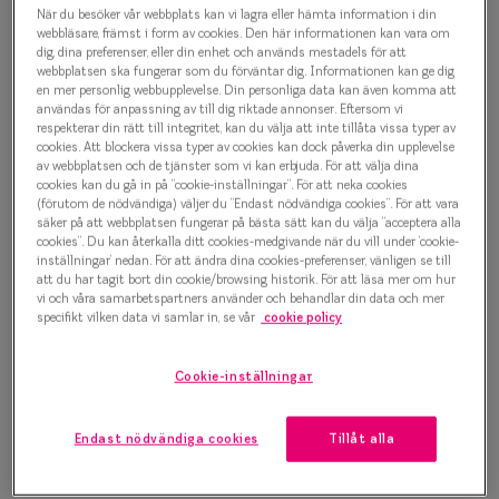
Progressi
När du besöker vår webbplats kan vi lagra eller hämta information i din
Sun 0IY6026 C01 Solglasögon
webbläsare, främst i form av cookies. Den här informationen kan vara om
dig, dina preferenser, eller din enhet och används mestadels för att
Enkelslip
webbplatsen ska fungerar som du förväntar dig. Informationen kan ge dig
1 000 kr
en mer personlig webbupplevelse. Din personliga data kan även komma att
Terminalg
användas för anpassning av till dig riktade annonser. Eftersom vi
respekterar din rätt till integritet, kan du välja att inte tillåta vissa typer av
Läsglasög
cookies. Att blockera vissa typer av cookies kan dock påverka din upplevelse
av webbplatsen och de tjänster som vi kan erbjuda. För att välja dina
Svart
cookies kan du gå in på ”cookie-inställningar”. För att neka cookies
Olika glas 
(förutom de nödvändiga) väljer du ”Endast nödvändiga cookies”. För att vara
säker på att webbplatsen fungerar på bästa sätt kan du välja ”acceptera alla
Bågstorlek
cookies”. Du kan återkalla ditt cookies-medgivande när du vill under ’cookie-
Kollektio
inställningar’ nedan. För att ändra dina cookies-preferenser, vänligen se till
S
Taberg by
att du har tagit bort din cookie/browsing historik. För att läsa mer om hur
120-126 mm
vi och våra samarbetspartners använder och behandlar din data och mer
specifikt vilken data vi samlar in, se vår
cookie policy
Efva Attl
Osäker på vilken storlek du har? Se vår
Storleksguide
Oscar Jac
Cookie-inställningar
Smarteyes
Hitta butik
Endast nödvändiga cookies
Tillåt alla
Trender o
Enkelslipade glas: SmartFreedom glasögonabonnemang