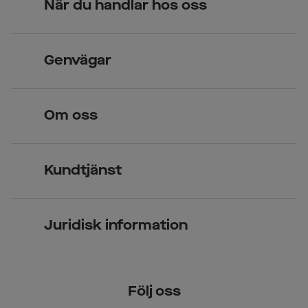
När du handlar hos oss
Skandinavisk unik design
Genvägar
Legitimerade optiker
Hitta butik
Om oss
Över 70 butiker
Synundersökning
Jobba hos oss
Glasögon
Kundtjänst
Företagsavtal
Solglasögon
Vanliga frågor & svar
Press
Kontaktlinser
Juridisk information
Kontakta oss
Om Smarteyes
Integritetspolicy
Följ oss
Cookiepolicy