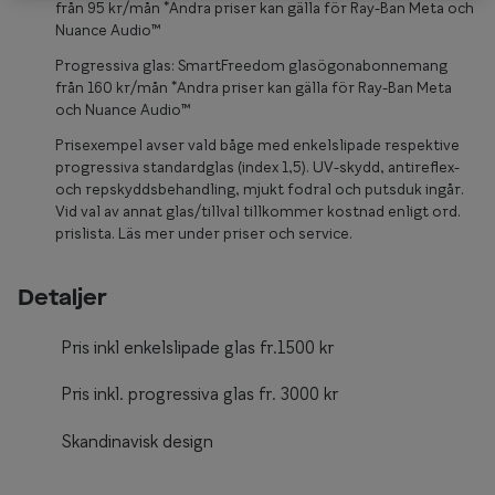
Glasögon 
från 95 kr/mån *Andra priser kan gälla för Ray-Ban Meta och
Nuance Audio™
Progressiva glas: SmartFreedom glasögonabonnemang
från 160 kr/mån *Andra priser kan gälla för Ray-Ban Meta
och Nuance Audio™
Prisexempel avser vald båge med enkelslipade respektive
progressiva standardglas (index 1,5). UV-skydd, antireflex-
och repskyddsbehandling, mjukt fodral och putsduk ingår.
Vid val av annat glas/tillval tillkommer kostnad enligt ord.
prislista. Läs mer under priser och service.
Detaljer
Pris inkl enkelslipade glas fr.1500 kr
Pris inkl. progressiva glas fr. 3000 kr
Skandinavisk design