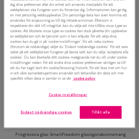
1 000 kr
Progressi
dig, dina preferenser, eller din enhet och används mestadels för att
webbplatsen ska fungerar som du förväntar dig. Informationen kan ge dig
en mer personlig webbupplevelse. Din personliga data kan även komma att
Enkelslip
användas för anpassning av till dig riktade annonser. Eftersom vi
Brun
respekterar din rätt till integritet, kan du välja att inte tillåta vissa typer av
Terminalg
cookies. Att blockera vissa typer av cookies kan dock påverka din upplevelse
av webbplatsen och de tjänster som vi kan erbjuda. För att välja dina
Läsglasög
cookies kan du gå in på ”cookie-inställningar”. För att neka cookies
Bågstorlek
(förutom de nödvändiga) väljer du ”Endast nödvändiga cookies”. För att vara
säker på att webbplatsen fungerar på bästa sätt kan du välja ”acceptera alla
M
Olika glas 
cookies”. Du kan återkalla ditt cookies-medgivande när du vill under ’cookie-
127-137 mm
inställningar’ nedan. För att ändra dina cookies-preferenser, vänligen se till
Kollektio
att du har tagit bort din cookie/browsing historik. För att läsa mer om hur
vi och våra samarbetspartners använder och behandlar din data och mer
Osäker på vilken storlek du har? Se vår
Storleksguide
Taberg by
specifikt vilken data vi samlar in, se vår
cookie policy
Efva Attl
Cookie-inställningar
Hitta butik
Oscar Jac
Enkelslipade glas: SmartFreedom glasögonabonnemang
Endast nödvändiga cookies
Tillåt alla
Smarteyes
från 95 kr/mån *Andra priser kan gälla för Ray-Ban Meta och
Nuance Audio™
Trender o
Progressiva glas: SmartFreedom glasögonabonnemang