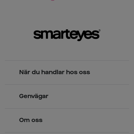
När du handlar hos oss
Skandinavisk unik design
Genvägar
Legitimerade optiker
Hitta butik
Om oss
Över 70 butiker
Synundersökning