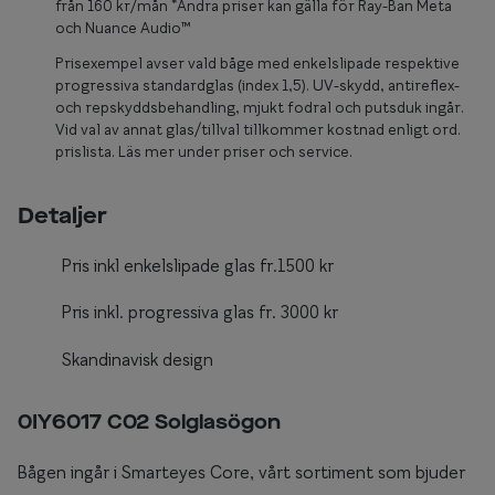
Glasögon 
från 160 kr/mån *Andra priser kan gälla för Ray-Ban Meta
och Nuance Audio™
Prisexempel avser vald båge med enkelslipade respektive
progressiva standardglas (index 1,5). UV-skydd, antireflex-
och repskyddsbehandling, mjukt fodral och putsduk ingår.
Vid val av annat glas/tillval tillkommer kostnad enligt ord.
prislista. Läs mer under priser och service.
Detaljer
Pris inkl enkelslipade glas fr.1500 kr
Pris inkl. progressiva glas fr. 3000 kr
Skandinavisk design
0IY6017 C02 Solglasögon
Bågen ingår i Smarteyes Core, vårt sortiment som bjuder