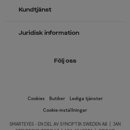
Jobba hos oss
Glasögon
Kundtjänst
Företagsavtal
Solglasögon
Vanliga frågor & svar
Press
Kontaktlinser
Juridisk information
Kontakta oss
Om Smarteyes
Integritetspolicy
Följ oss
Cookiepolicy
Tillgänglighet
Cookies
Butiker
Lediga tjänster
Cookie-inställningar
SMARTEYES - EN DEL AV SYNOPTIK SWEDEN AB | JAN