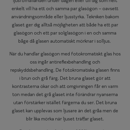
ljusförhållanden under dagen eller till dig som helt
enkelt vill ha ett och samma par glasögon – oavsett
användningsområde eller ljusstyrka. Tekniken bakom
glaset ger dig alltså möjligheten att både ha ett par
glasögon och ett par solglasögon i en och samma
båge då glasen automatiskt mörknar i solljus.
När du handlar glasögon med fotokromatiskt glas hos
oss ingår antireflexbehandling och
repskyddsbehandling. De fotokromatiska glasen finns
i brun och grå färg. Det bruna glaset gör att
kontrasterna ökar och att omgivningen får en varm
ton medan det grå glaset inte förändrar nyanserna
utan förstärker istället färgerna du ser. Det bruna
glaset kan upplevas som ljusare än det gråa men de
blir lika mörka när ljuset träffar glaset.