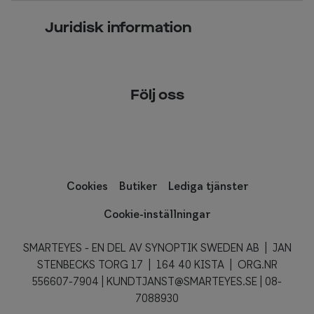
Vanliga frågor & svar
Press
Kontaktlinser
Juridisk information
Kontakta oss
Om Smarteyes
Integritetspolicy
Följ oss
Cookiepolicy
Tillgänglighet
Cookies
Butiker
Lediga tjänster
Cookie-inställningar
SMARTEYES - EN DEL AV SYNOPTIK SWEDEN AB | JAN
STENBECKS TORG 17 | 164 40 KISTA | ORG.NR
556607-7904 |
KUNDTJANST@SMARTEYES.SE
|
08-
7088930