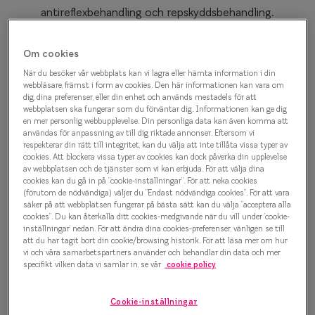
Progressi
antireflexbehandling och repskyddsbehandling.
Utöver detta kan du addera tillval för att ytterligare
Enkelslip
anpassa dina glasögon efter dina behov.
Om cookies
Terminalg
Fotokromatiska glas är ett smart alternativ till att
När du besöker vår webbplats kan vi lagra eller hämta information i din
webbläsare, främst i form av cookies. Den här informationen kan vara om
använda solglasögon. Fotokromatiska glasögon
Läsglasög
dig, dina preferenser, eller din enhet och används mestadels för att
webbplatsen ska fungerar som du förväntar dig. Informationen kan ge dig
mörknar automatiskt i solljus, för att sen återgå till
Olika glas 
en mer personlig webbupplevelse. Din personliga data kan även komma att
att vara färglösa när du kommer in igen.
användas för anpassning av till dig riktade annonser. Eftersom vi
respekterar din rätt till integritet, kan du välja att inte tillåta vissa typer av
Fotokromatiska glas reagerar på UV-ljus och mörknar
Kollektio
cookies. Att blockera vissa typer av cookies kan dock påverka din upplevelse
ju starkare ljuset är.
av webbplatsen och de tjänster som vi kan erbjuda. För att välja dina
Taberg by
cookies kan du gå in på ”cookie-inställningar”. För att neka cookies
(förutom de nödvändiga) väljer du ”Endast nödvändiga cookies”. För att vara
Upplev Transitions hos
Efva Attl
säker på att webbplatsen fungerar på bästa sätt kan du välja ”acceptera alla
cookies”. Du kan återkalla ditt cookies-medgivande när du vill under ’cookie-
Smarteyes
inställningar’ nedan. För att ändra dina cookies-preferenser, vänligen se till
Oscar Jac
att du har tagit bort din cookie/browsing historik. För att läsa mer om hur
De färgskiftande Transitions®™-glasen förblir helt
vi och våra samarbetspartners använder och behandlar din data och mer
Smarteyes
specifikt vilken data vi samlar in, se vår
cookie policy
klara inomhus och mörknar automatiskt på några
sekunder utomhus. Den perfekta vardagslösningen.
Trender o
Cookie-inställningar