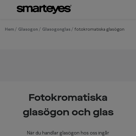
Hoppa till
innehållet
Om synundersökning
Se alla g
Hem
Glasogon
Glasogonglas
fotokromatiska glasögon
Boka synundersökning
Kategor
Ögonhälsokontroll
Glasögon
Syntest för körkort
Glasögon 
Glasögon 
Hörselgla
Fotokromatiska
Om
Se 
glasögon och glas
Mer om
När du handlar glasögon hos oss ingår