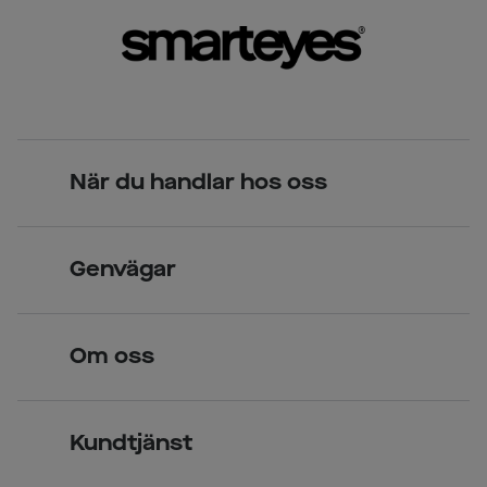
När du handlar hos oss
Skandinavisk unik design
Genvägar
Legitimerade optiker
Hitta butik
Om oss
Över 70 butiker
Synundersökning
Jobba hos oss
Glasögon
Kundtjänst
Företagsavtal
Solglasögon