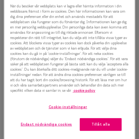
Efva Attling EFVA8054 1911
Progressi
När du besöker vår webbplats kan vi lagra eller hämta information i din
Solglasögon
webbläsare, främst i form av cookies. Den här informationen kan vara om
Enkelslip
dig, dina preferenser, eller din enhet och används mestadels för att
webbplatsen ska fungerar som du förväntar dig. Informationen kan ge dig
1 500 kr
en mer personlig webbupplevelse. Din personliga data kan även komma att
Terminalg
användas för anpassning av till dig riktade annonser. Eftersom vi
respekterar din rätt till integritet, kan du välja att inte tillåta vissa typer av
Läsglasög
cookies. Att blockera vissa typer av cookies kan dock påverka din upplevelse
av webbplatsen och de tjänster som vi kan erbjuda. För att välja dina
Välj färg:
Olika glas 
cookies kan du gå in på ”cookie-inställningar”. För att neka cookies
Silver
(förutom de nödvändiga) väljer du ”Endast nödvändiga cookies”. För att vara
säker på att webbplatsen fungerar på bästa sätt kan du välja ”acceptera alla
Kollektio
cookies”. Du kan återkalla ditt cookies-medgivande när du vill under ’cookie-
inställningar’ nedan. För att ändra dina cookies-preferenser, vänligen se till
Taberg by
att du har tagit bort din cookie/browsing historik. För att läsa mer om hur
vi och våra samarbetspartners använder och behandlar din data och mer
Efva Attl
specifikt vilken data vi samlar in, se vår
cookie policy
Bågstorlek
Oscar Jac
M
Cookie-inställningar
127-137 mm
Smarteyes
Endast nödvändiga cookies
Tillåt alla
Osäker på vilken storlek du har? Se vår
Storleksguide
Trender o