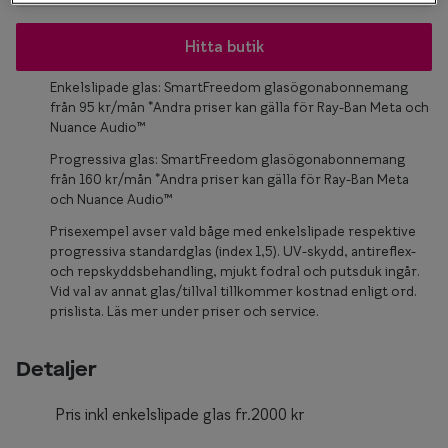
Glasögon 
Hitta butik
Enkelslipade glas: SmartFreedom glasögonabonnemang
från 95 kr/mån *Andra priser kan gälla för Ray-Ban Meta och
Nuance Audio™
Progressiva glas: SmartFreedom glasögonabonnemang
från 160 kr/mån *Andra priser kan gälla för Ray-Ban Meta
och Nuance Audio™
Prisexempel avser vald båge med enkelslipade respektive
progressiva standardglas (index 1,5). UV-skydd, antireflex-
och repskyddsbehandling, mjukt fodral och putsduk ingår.
Vid val av annat glas/tillval tillkommer kostnad enligt ord.
prislista. Läs mer under priser och service.
Detaljer
Pris inkl enkelslipade glas fr.2000 kr