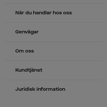
När du handlar hos oss
Skandinavisk unik design
Genvägar
Legitimerade optiker
Hitta butik
Om oss
Över 70 butiker
Synundersökning
Jobba hos oss
Glasögon
Kundtjänst
Företagsavtal
Solglasögon
Vanliga frågor & svar
Press
Kontaktlinser
Juridisk information
Kontakta oss
Om Smarteyes
Integritetspolicy