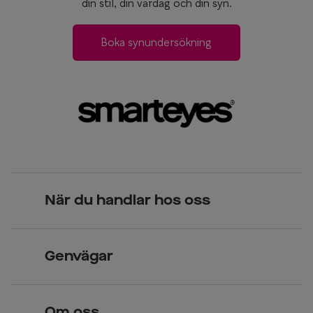
din stil, din vardag och din syn.
Boka synundersökning
När du handlar hos oss
Skandinavisk unik design
Genvägar
Legitimerade optiker
Hitta butik
Över 70 butiker