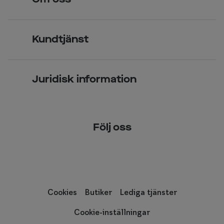
Om oss
Synundersökning
Jobba hos oss
Glasögon
Kundtjänst
Företagsavtal
Solglasögon
Vanliga frågor & svar
Press
Kontaktlinser
Juridisk information
Kontakta oss
Om Smarteyes
Integritetspolicy
Följ oss
Cookiepolicy
Tillgänglighet
Cookies
Butiker
Lediga tjänster
Cookie-inställningar