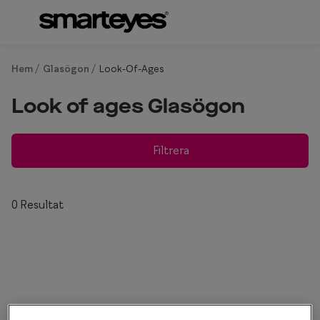
Hoppa till
innehållet
Om synundersökning
Se alla g
Hem
Glasögon
Look-Of-Ages
Boka synundersökning
Kategor
Look of ages Glasögon
Ögonhälsokontroll
Glasögon
Syntest för körkort
Glasögon 
Filtrera
Glasögon 
0 Resultat
Hörselgla
Om
Se 
Mer om