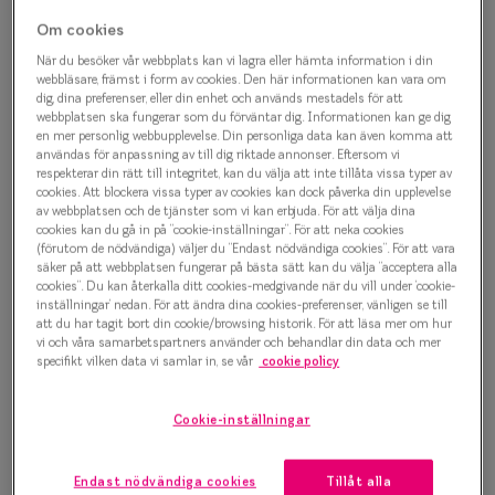
Progressi
Om cookies
Din sökning gav inga resultat
Enkelslip
När du besöker vår webbplats kan vi lagra eller hämta information i din
webbläsare, främst i form av cookies. Den här informationen kan vara om
Tyvärr, inga artiklar som matchade din sökning hittades.
dig, dina preferenser, eller din enhet och används mestadels för att
Terminalg
webbplatsen ska fungerar som du förväntar dig. Informationen kan ge dig
en mer personlig webbupplevelse. Din personliga data kan även komma att
Läsglasög
användas för anpassning av till dig riktade annonser. Eftersom vi
respekterar din rätt till integritet, kan du välja att inte tillåta vissa typer av
Olika glas 
cookies. Att blockera vissa typer av cookies kan dock påverka din upplevelse
av webbplatsen och de tjänster som vi kan erbjuda. För att välja dina
cookies kan du gå in på ”cookie-inställningar”. För att neka cookies
Kollektio
(förutom de nödvändiga) väljer du ”Endast nödvändiga cookies”. För att vara
säker på att webbplatsen fungerar på bästa sätt kan du välja ”acceptera alla
Taberg by
cookies”. Du kan återkalla ditt cookies-medgivande när du vill under ’cookie-
Köp dina nya glasögon hos
inställningar’ nedan. För att ändra dina cookies-preferenser, vänligen se till
Efva Attl
att du har tagit bort din cookie/browsing historik. För att läsa mer om hur
Smarteyes
vi och våra samarbetspartners använder och behandlar din data och mer
specifikt vilken data vi samlar in, se vår
cookie policy
Oscar Jac
Hos Smarteyes gör vi det enkelt att uppdatera din stil
och din syn. När du hittar ett par bågar du gillar, är
Smarteyes
Cookie-inställningar
nästa steg att boka en
synundersökning
. Det gör du
Trender o
snabbt och smidigt direkt här på vår hemsida. Väl i
Endast nödvändiga cookies
Tillåt alla