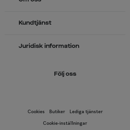
Om oss
Synundersökning
Jobba hos oss
Glasögon
Kundtjänst
Företagsavtal
Solglasögon
Vanliga frågor & svar
Press
Kontaktlinser
Juridisk information
Kontakta oss
Om Smarteyes
Integritetspolicy
Följ oss
Cookiepolicy
Tillgänglighet
Cookies
Butiker
Lediga tjänster
Cookie-inställningar