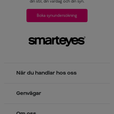
din stil, din vardag och din syn.
Boka synundersökning
När du handlar hos oss
Skandinavisk unik design
Genvägar
Legitimerade optiker
Hitta butik
Över 70 butiker