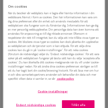
Progressi
Om cookies
Din sökning gav inga resultat
Enkelslip
När du besöker vår webbplats kan vi lagra eller hämta information i din
webbläsare, främst i form av cookies. Den här informationen kan vara om
Tyvärr, inga artiklar som matchade din sökning hittades.
dig, dina preferenser, eller din enhet och används mestadels för att
Terminalg
webbplatsen ska fungerar som du förväntar dig. Informationen kan ge dig
en mer personlig webbupplevelse. Din personliga data kan även komma att
Läsglasög
användas för anpassning av till dig riktade annonser. Eftersom vi
respekterar din rätt till integritet, kan du välja att inte tillåta vissa typer av
Olika glas 
cookies. Att blockera vissa typer av cookies kan dock påverka din upplevelse
av webbplatsen och de tjänster som vi kan erbjuda. För att välja dina
cookies kan du gå in på ”cookie-inställningar”. För att neka cookies
Kollektio
(förutom de nödvändiga) väljer du ”Endast nödvändiga cookies”. För att vara
säker på att webbplatsen fungerar på bästa sätt kan du välja ”acceptera alla
Taberg by
cookies”. Du kan återkalla ditt cookies-medgivande när du vill under ’cookie-
Köp dina nya glasögon hos
inställningar’ nedan. För att ändra dina cookies-preferenser, vänligen se till
Efva Attl
att du har tagit bort din cookie/browsing historik. För att läsa mer om hur
Smarteyes
vi och våra samarbetspartners använder och behandlar din data och mer
specifikt vilken data vi samlar in, se vår
cookie policy
Oscar Jac
Hos Smarteyes gör vi det enkelt att uppdatera din stil
och din syn. När du hittar ett par bågar du gillar, är
Smarteyes
Cookie-inställningar
nästa steg att boka en
synundersökning
. Det gör du
Trender o
snabbt och smidigt direkt här på vår hemsida. Väl i
Endast nödvändiga cookies
Tillåt alla