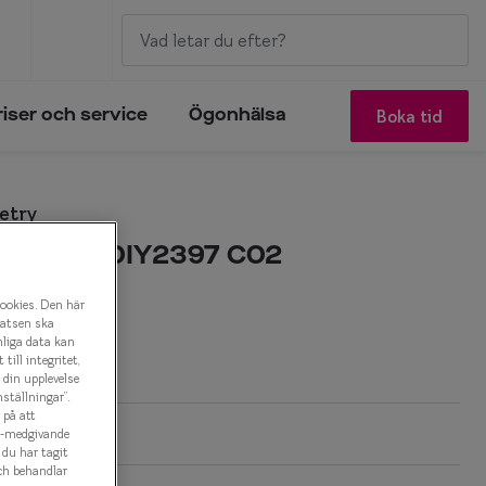
Boka tid
riser och service
Ögonhälsa
etry
eometry 0IY2397 C02
onbåge
cookies. Den här
latsen ska
nliga data kan
r
ill integritet,
a din upplevelse
ställningar”.
 på att
es-medgivande
t du har tagit
ch behandlar