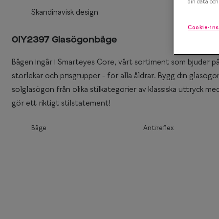
din data och 
Skandinavisk design
Efva Attling X S
Polariserande solglasögon
Cookie-ins
Oscar Jacobson 
Så väljer du rätt solglasögon
0IY2397 Glasögonbåge
Smarteyes Summ
Bågen ingår i Smarteyes Core, vårt sortiment som bjuder på 
storlekar och prisgrupper - för alla åldrar. Bygg din glas
solglasögon från olika stilkategorier av klassiska uttryck me
gör ett riktigt stilstatement!
Båge
Antireflex