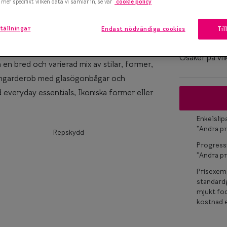
mer specifikt vilken data vi samlar in, se vår
cookie policy
Bågstorle
marteyes
M
tällningar
Endast nödvändiga cookies
Til
127-137 mm
x Smarteyes
er Collection
Osäker på vil
en bred och varierad mix av stilar, former,
ögongarderob med glasögonbågar och
d everyday essentials, Ikoniska former eller
Enkelsli
*Andra pr
Repskydd
Progress
*Andra pr
Prisexemp
standardg
mjukt fod
kostnad e