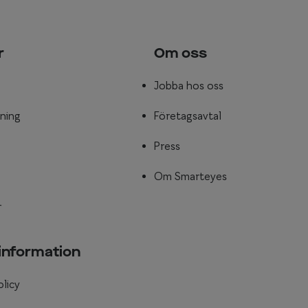
r
Om oss
Jobba hos oss
ning
Företagsavtal
Press
Om Smarteyes
r
 information
olicy