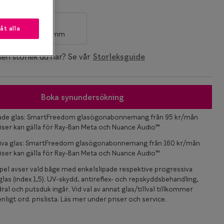
k
M
låt alla
127-137 mm
ken storlek du har? Se vår
Storleksguide
Boka synundersökning
pade glas: SmartFreedom glasögonabonnemang från 95 kr/mån
iser kan gälla för Ray-Ban Meta och Nuance Audio™
iva glas: SmartFreedom glasögonabonnemang från 160 kr/mån
iser kan gälla för Ray-Ban Meta och Nuance Audio™
el avser vald båge med enkelslipade respektive progressiva
las (index 1,5). UV-skydd, antireflex- och repskyddsbehandling,
ral och putsduk ingår. Vid val av annat glas/tillval tillkommer
nligt ord. prislista. Läs mer under priser och service.