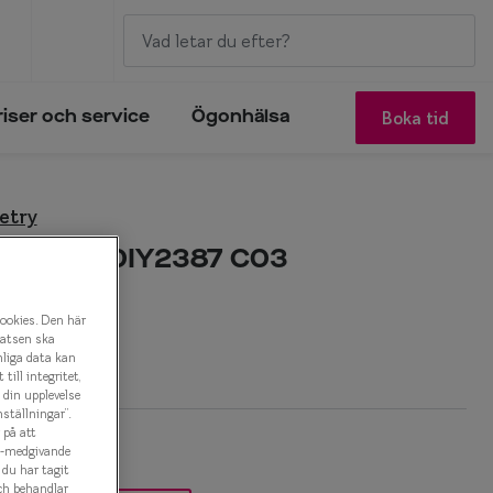
Boka tid
riser och service
Ögonhälsa
etry
eometry 0IY2387 C03
onbåge
cookies. Den här
latsen ska
r
nliga data kan
ill integritet,
a din upplevelse
ställningar”.
 på att
es-medgivande
t du har tagit
ch behandlar