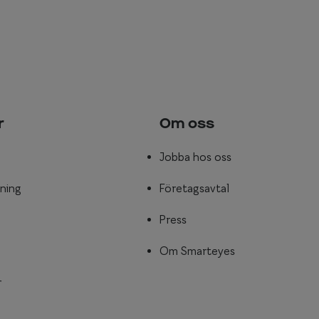
r
Om oss
Jobba hos oss
ning
Företagsavtal
Press
Om Smarteyes
r