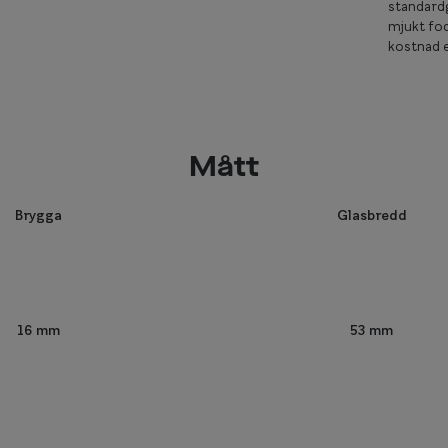
standardg
mjukt fod
kostnad e
Mått
Brygga
Glasbredd
53 mm
16 mm