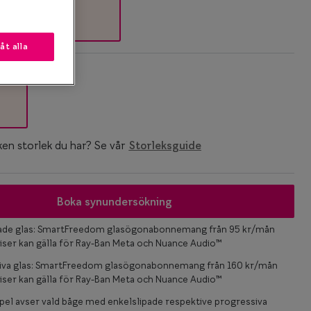
låt alla
k
ken storlek du har? Se vår
Storleksguide
Boka synundersökning
pade glas: SmartFreedom glasögonabonnemang från 95 kr/mån
iser kan gälla för Ray-Ban Meta och Nuance Audio™
iva glas: SmartFreedom glasögonabonnemang från 160 kr/mån
iser kan gälla för Ray-Ban Meta och Nuance Audio™
el avser vald båge med enkelslipade respektive progressiva