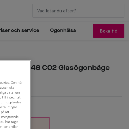
Boka tid
riser och service
Ögonhälsa
orm 0IY1348 C02 Glasögonbåge
r
cookies. Den här
latsen ska
nliga data kan
ill integritet,
a din upplevelse
ställningar”.
 på att
es-medgivande
t du har tagit
ch behandlar