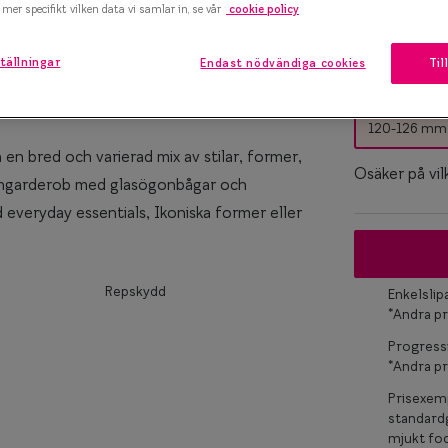
mer specifikt vilken data vi samlar in, se vår
cookie policy
marteyes
tällningar
Endast nödvändiga cookies
Til
Bågstorle
x Smarteyes
S
er Collection
120-126 mm
en bred och varierad mix av stilar, former,
Osäker på vil
ögongarderob med glasögonbågar och
d everyday essentials, Ikoniska former eller
Repskydd
Enkelsli
*Andra pr
Progress
*Andra pr
Prisexemp
standardg
mjukt fod