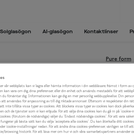
Solglasögon
AI-glasögon
Kontaktlinser
P
Trender och inspiration
Synfel
Trender och inspiration
Pure form
ögon
Glasögon & solglasögon 2026
Närsynthet
Glasögon & solglasögon 2026
Pure f
sögon
Solglasögon - trender 2025
Översynthet
es
n
Solglasögon - trender 2024
Ålderssynthet
1 000 k
er vår webbplats kan vi lagra eller hämta information i din webbläsare, främst i form av 
n kan vara om dig, dina preferenser, eller din enhet och används mestadels för att webbp
Astigmatism
 du förväntar dig. Informationen kan ge dig en mer personlig webbupplevelse. Din perso
tt användas för anpassning av till dig riktade annonser. Eftersom vi respekterar din rätt t
lval
att inte tillåta vissa typer av cookies. Att blockera vissa typer av cookies kan dock påverk
Välj färg:
n och de tjänster som vi kan erbjuda. För att välja dina cookies kan du gå in på ”cookie-in
Svart
 cookies (förutom de nödvändiga) väljer du ”Endast nödvändiga cookies”. För att vara säker
fungerar på bästa sätt kan du välja ”acceptera alla cookies”. Du kan återkalla ditt cooki
nder ’cookie-inställningar’ nedan. För att ändra dina cookies-preferenser, vänligen se till at
kie/browsing historik. För att läsa mer om hur vi och våra samarbetspartners använder o
eyes