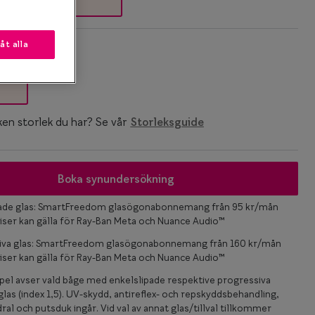
låt alla
k
ken storlek du har? Se vår
Storleksguide
Boka synundersökning
pade glas: SmartFreedom glasögonabonnemang från 95 kr/mån
iser kan gälla för Ray-Ban Meta och Nuance Audio™
iva glas: SmartFreedom glasögonabonnemang från 160 kr/mån
iser kan gälla för Ray-Ban Meta och Nuance Audio™
el avser vald båge med enkelslipade respektive progressiva
las (index 1,5). UV-skydd, antireflex- och repskyddsbehandling,
ral och putsduk ingår. Vid val av annat glas/tillval tillkommer