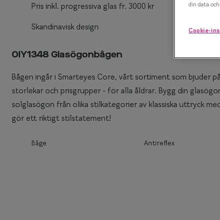
din data och 
Pris inkl. progressiva glas fr. 3000 kr
Efva Attling X S
Polariserande solglasögon
Skandinavisk design
Cookie-ins
Oscar Jacobson 
Så väljer du rätt solglasögon
Smarteyes Summ
0IY1348 Glasögonbågen
Bågen ingår i Smarteyes Core, vårt sortiment som bjuder på 
storlekar och prisgrupper - för alla åldrar. Bygg din glas
solglasögon från olika stilkategorier av klassiska uttryck me
gör ett riktigt stilstatement!
Båge
Antireflex