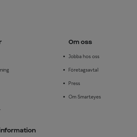
r
Om oss
Jobba hos oss
ning
Företagsavtal
Press
Om Smarteyes
r
 information