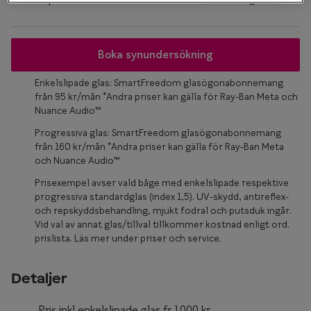
Glasögon 
Boka synundersökning
Enkelslipade glas: SmartFreedom glasögonabonnemang
från 95 kr/mån *Andra priser kan gälla för Ray-Ban Meta och
Nuance Audio™
Progressiva glas: SmartFreedom glasögonabonnemang
från 160 kr/mån *Andra priser kan gälla för Ray-Ban Meta
och Nuance Audio™
Prisexempel avser vald båge med enkelslipade respektive
progressiva standardglas (index 1,5). UV-skydd, antireflex-
och repskyddsbehandling, mjukt fodral och putsduk ingår.
Vid val av annat glas/tillval tillkommer kostnad enligt ord.
prislista. Läs mer under priser och service.
Detaljer
Pris inkl enkelslipade glas fr.1000 kr