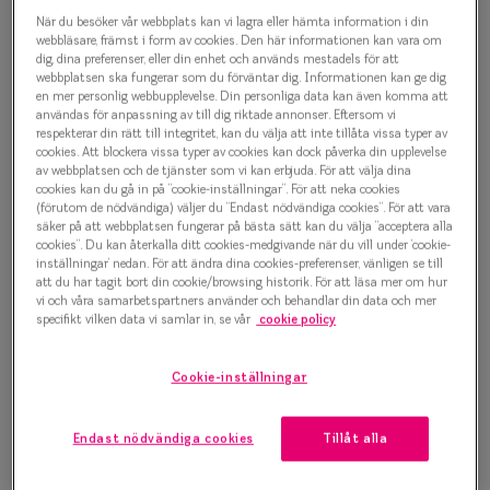
Progressi
När du besöker vår webbplats kan vi lagra eller hämta information i din
Contemporary Crush 0IY1078
webbläsare, främst i form av cookies. Den här informationen kan vara om
Enkelslip
dig, dina preferenser, eller din enhet och används mestadels för att
C03 Glasögonbåge
webbplatsen ska fungerar som du förväntar dig. Informationen kan ge dig
en mer personlig webbupplevelse. Din personliga data kan även komma att
Terminalg
användas för anpassning av till dig riktade annonser. Eftersom vi
500 kr
respekterar din rätt till integritet, kan du välja att inte tillåta vissa typer av
Läsglasög
cookies. Att blockera vissa typer av cookies kan dock påverka din upplevelse
av webbplatsen och de tjänster som vi kan erbjuda. För att välja dina
Olika glas 
cookies kan du gå in på ”cookie-inställningar”. För att neka cookies
Välj färg:
(förutom de nödvändiga) väljer du ”Endast nödvändiga cookies”. För att vara
säker på att webbplatsen fungerar på bästa sätt kan du välja ”acceptera alla
Guld
Kollektio
cookies”. Du kan återkalla ditt cookies-medgivande när du vill under ’cookie-
inställningar’ nedan. För att ändra dina cookies-preferenser, vänligen se till
Taberg by
att du har tagit bort din cookie/browsing historik. För att läsa mer om hur
vi och våra samarbetspartners använder och behandlar din data och mer
Efva Attl
specifikt vilken data vi samlar in, se vår
cookie policy
Oscar Jac
Bågstorlek
Cookie-inställningar
Smarteyes
M
127-137 mm
Endast nödvändiga cookies
Tillåt alla
Trender o
Osäker på vilken storlek du har? Se vår
Storleksguide