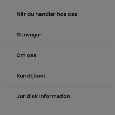
När du handlar hos oss
Skandinavisk unik design
Genvägar
Legitimerade optiker
Hitta butik
Om oss
Över 70 butiker
Synundersökning
Jobba hos oss
Glasögon
Kundtjänst
Företagsavtal
Solglasögon
Vanliga frågor & svar
Press
Kontaktlinser
Juridisk information
Kontakta oss
Om Smarteyes
Integritetspolicy