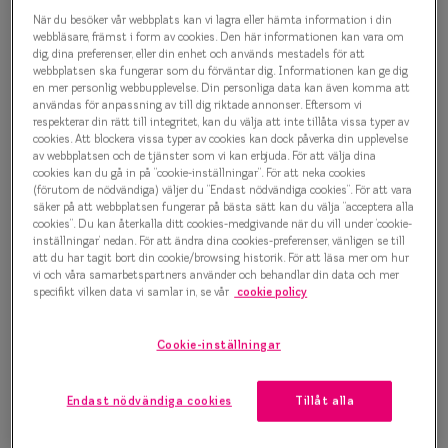
Progressi
När du besöker vår webbplats kan vi lagra eller hämta information i din
Pure form 0IY3065 C02
webbläsare, främst i form av cookies. Den här informationen kan vara om
Enkelslip
dig, dina preferenser, eller din enhet och används mestadels för att
Glasögonbåge
webbplatsen ska fungerar som du förväntar dig. Informationen kan ge dig
en mer personlig webbupplevelse. Din personliga data kan även komma att
Terminalg
användas för anpassning av till dig riktade annonser. Eftersom vi
500 kr
respekterar din rätt till integritet, kan du välja att inte tillåta vissa typer av
Läsglasög
cookies. Att blockera vissa typer av cookies kan dock påverka din upplevelse
av webbplatsen och de tjänster som vi kan erbjuda. För att välja dina
Olika glas 
cookies kan du gå in på ”cookie-inställningar”. För att neka cookies
Välj färg:
(förutom de nödvändiga) väljer du ”Endast nödvändiga cookies”. För att vara
säker på att webbplatsen fungerar på bästa sätt kan du välja ”acceptera alla
Brun
Kollektio
cookies”. Du kan återkalla ditt cookies-medgivande när du vill under ’cookie-
inställningar’ nedan. För att ändra dina cookies-preferenser, vänligen se till
Taberg by
att du har tagit bort din cookie/browsing historik. För att läsa mer om hur
vi och våra samarbetspartners använder och behandlar din data och mer
Efva Attl
specifikt vilken data vi samlar in, se vår
cookie policy
Oscar Jac
Bågstorlek
Cookie-inställningar
Smarteyes
M
127-137 mm
Endast nödvändiga cookies
Tillåt alla
Trender o
Osäker på vilken storlek du har? Se vår
Storleksguide