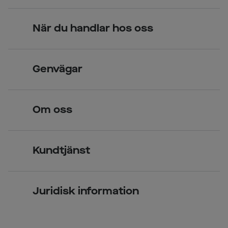
När du handlar hos oss
Skandinavisk unik design
Genvägar
Legitimerade optiker
Hitta butik
Om oss
Över 70 butiker
Synundersökning
Jobba hos oss
Glasögon
Kundtjänst
Företagsavtal
Solglasögon
Vanliga frågor & svar
Press
Kontaktlinser
Juridisk information
Kontakta oss
Om Smarteyes
Integritetspolicy