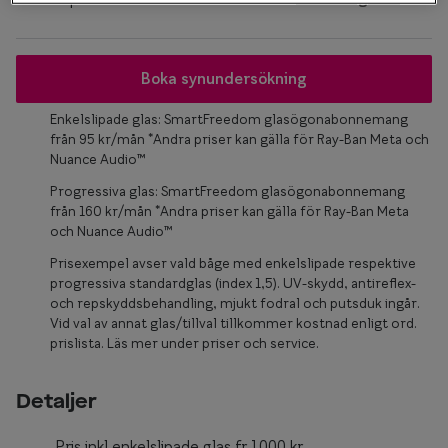
Glasögon 
Boka synundersökning
Enkelslipade glas: SmartFreedom glasögonabonnemang
från 95 kr/mån *Andra priser kan gälla för Ray-Ban Meta och
Nuance Audio™
Progressiva glas: SmartFreedom glasögonabonnemang
från 160 kr/mån *Andra priser kan gälla för Ray-Ban Meta
och Nuance Audio™
Prisexempel avser vald båge med enkelslipade respektive
progressiva standardglas (index 1,5). UV-skydd, antireflex-
och repskyddsbehandling, mjukt fodral och putsduk ingår.
Vid val av annat glas/tillval tillkommer kostnad enligt ord.
prislista. Läs mer under priser och service.
Detaljer
Pris inkl enkelslipade glas fr.1000 kr