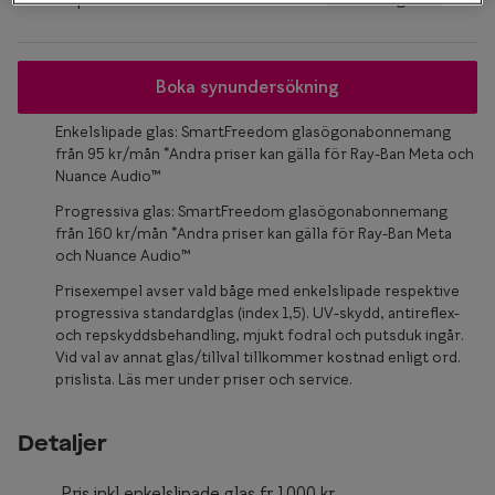
Glasögon 
Boka synundersökning
Enkelslipade glas: SmartFreedom glasögonabonnemang
från 95 kr/mån *Andra priser kan gälla för Ray-Ban Meta och
Nuance Audio™
Progressiva glas: SmartFreedom glasögonabonnemang
från 160 kr/mån *Andra priser kan gälla för Ray-Ban Meta
och Nuance Audio™
Prisexempel avser vald båge med enkelslipade respektive
progressiva standardglas (index 1,5). UV-skydd, antireflex-
och repskyddsbehandling, mjukt fodral och putsduk ingår.
Vid val av annat glas/tillval tillkommer kostnad enligt ord.
prislista. Läs mer under priser och service.
Detaljer
Pris inkl enkelslipade glas fr.1000 kr