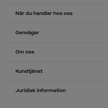
När du handlar hos oss
Skandinavisk unik design
Genvägar
Legitimerade optiker
Hitta butik
Om oss
Över 70 butiker
Synundersökning
Jobba hos oss
Glasögon
Kundtjänst
Företagsavtal
Solglasögon
Vanliga frågor & svar
Press
Kontaktlinser
Juridisk information
Kontakta oss
Om Smarteyes
Integritetspolicy