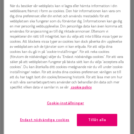
Progressi
När du besöker vår webbplats kan vi lagra eller hämta information i din
Pure form 0IY3063 C03
webbläsare, främst i form av cookies. Den här informationen kan vara om
Enkelslip
dig, dina preferenser, eller din enhet och används mestadels för att
Glasögonbåge
webbplatsen ska fungerar som du förväntar dig. Informationen kan ge dig
en mer personlig webbupplevelse. Din personliga data kan även komma att
Terminalg
användas för anpassning av till dig riktade annonser. Eftersom vi
500 kr
respekterar din rätt till integritet, kan du välja att inte tillåta vissa typer av
Läsglasög
cookies. Att blockera vissa typer av cookies kan dock påverka din upplevelse
av webbplatsen och de tjänster som vi kan erbjuda. För att välja dina
Olika glas 
cookies kan du gå in på ”cookie-inställningar”. För att neka cookies
Välj färg:
(förutom de nödvändiga) väljer du ”Endast nödvändiga cookies”. För att vara
säker på att webbplatsen fungerar på bästa sätt kan du välja ”acceptera alla
Havana
Kollektio
cookies”. Du kan återkalla ditt cookies-medgivande när du vill under ’cookie-
inställningar’ nedan. För att ändra dina cookies-preferenser, vänligen se till
Taberg by
att du har tagit bort din cookie/browsing historik. För att läsa mer om hur
vi och våra samarbetspartners använder och behandlar din data och mer
Efva Attl
specifikt vilken data vi samlar in, se vår
cookie policy
Oscar Jac
Bågstorlek
Cookie-inställningar
Smarteyes
S
120-126 mm
Endast nödvändiga cookies
Tillåt alla
Trender o
Osäker på vilken storlek du har? Se vår
Storleksguide